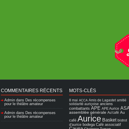
COMMENTAIRES RÉCENTS
MOTS-CLÉS
Admin
dans
Des récompenses
8 mai
Amis de Lagastet
amitié
ACCA
pour le théâtre amateur
solidarité auriçoise
anciens
APE
AS
combattants
APE Aurice
assemblée générale
Admin
dans
Des récompenses
Au'café
Au
Aurice
pour le théâtre amateur
Basket
café
bistrot
Café associatif
d'aurice
bodega
Cauna
Chalosse Tursan