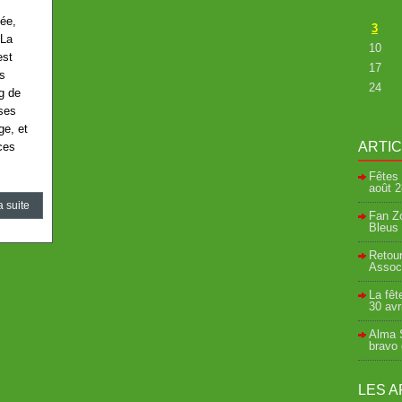
ée,
3
 La
10
est
17
rs
24
ng de
ses
ge, et
ARTI
ces
Fêtes 
août
2
a suite
Fan Zo
Bleus 
Retour
Associ
La fêt
30 avr
Alma S
bravo
LES A