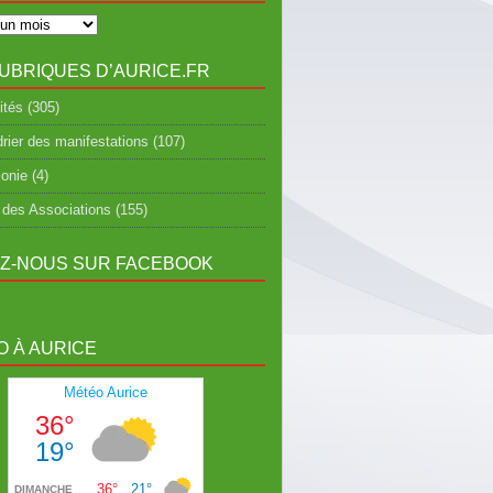
UBRIQUES D’AURICE.FR
ités
(305)
rier des manifestations
(107)
onie
(4)
 des Associations
(155)
EZ-NOUS SUR FACEBOOK
 À AURICE