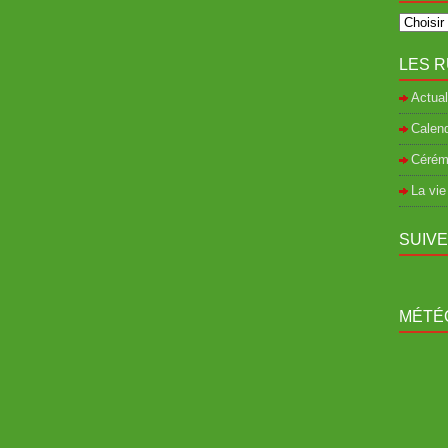
LES R
Actual
Calend
Cérém
La vie
SUIV
MÉTÉO