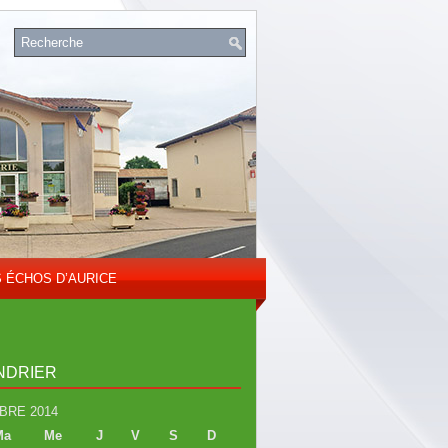
S ÉCHOS D’AURICE
NDRIER
BRE 2014
Ma
Me
J
V
S
D