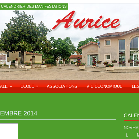
CALENDRIER DES MANIFESTATIONS
»
»
PALE
ECOLE
ASSOCIATIONS
VIE ÉCONOMIQUE
LE
EMBRE 2014
CALE
NOVEM
L