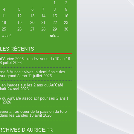
1
2
4
5
6
7
8
9
11
12
13
14
15
16
18
19
20
21
22
23
25
26
27
28
29
30
« oct
déc »
CLES RÉCENTS
d’Aurice 2026 : rendez-vous du 10 au 16
8 juillet 2026
ne à Aurice : vivez la demi-finale des
sur grand écran
11 juillet 2026
 en images sur les 2 ans du Au’Café
atif
24 mai 2026
e du Au’Café associatif pour ses 2 ans !
il 2026
erena : au cœur de la passion du toro
 dans les Landes
13 avril 2026
RCHIVES D’AURICE.FR