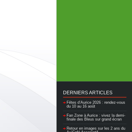
DERNIERS ARTICLES
Fêtes d’Aurice 2026 : rendez-vous
du 10 au 16 août
Fan Zone à Aurice : vivez la demi-
finale des Bleus sur grand écran
Retour en images sur les 2 ans du