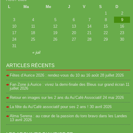
L
Ma
Me
J
V
S
D
1
2
3
4
5
6
7
8
9
10
11
12
13
14
15
16
17
18
19
20
21
22
23
24
25
26
27
28
29
30
31
« juil
ARTICLES RÉCENTS
Fêtes d’Aurice 2026 : rendez-vous du 10 au 16 août
28 juillet 2026
Fan Zone à Aurice : vivez la demi-finale des Bleus sur grand écran
11
juillet 2026
Retour en images sur les 2 ans du Au’Café Associatif
24 mai 2026
La fête du Au’Café associatif pour ses 2 ans !
30 avril 2026
Alma Serena : au cœur de la passion du toro bravo dans les Landes
13 avril 2026