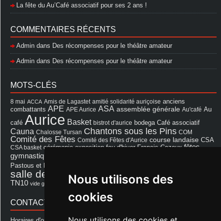
La fête du Au’Café associatif pour ses 2 ans !
COMMENTAIRES RÉCENTS
Admin
dans
Des récompenses pour le théâtre amateur
Admin
dans
Des récompenses pour le théâtre amateur
MOTS-CLÉS
8 mai
Amis de Lagastet
amitié solidarité auriçoise
anciens
ACCA
APE
ASA
assemblée générale
combattants
APE Aurice
Au'café
Au
Aurice
Basket
Café associatif
café
bistrot d'aurice
bodega
Chantons sous les Pins
Cauna
Chalosse Tursan
COM
Comité des Fêtes
course landaise
Comité des Fêtes d'Aurice
CSA
fêtes
cérémonie
exposition
Francis Cazaux
CSA basket
feu d'hiver
Les Amis de Lagastet
gymnastique volontaire
Mairie
repas
Photo Club d'Aurice
Pastous et Pastourettes
Saint Sever
salle des fêtes
Souprosse
salle des fêtes d'aurice
Nous utilisons des
théâtre
TN10
Voeux
école
vide grenier
cookies
CONTACT MAIRIE
Nous utilisons des cookies et
Horaires d'ouverture de la Mairie: