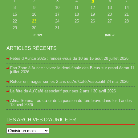
1
2
3
4
5
6
7
8
9
10
11
12
13
14
15
16
17
18
19
20
21
22
23
24
25
26
27
28
29
30
31
« avr
juin »
ARTICLES RÉCENTS
Fêtes d’Aurice 2026 : rendez-vous du 10 au 16 août
28 juillet 2026
Fan Zone à Aurice : vivez la demi-finale des Bleus sur grand écran
11
juillet 2026
Retour en images sur les 2 ans du Au’Café Associatif
24 mai 2026
La fête du Au’Café associatif pour ses 2 ans !
30 avril 2026
Alma Serena : au cœur de la passion du toro bravo dans les Landes
13 avril 2026
LES ARCHIVES D’AURICE.FR