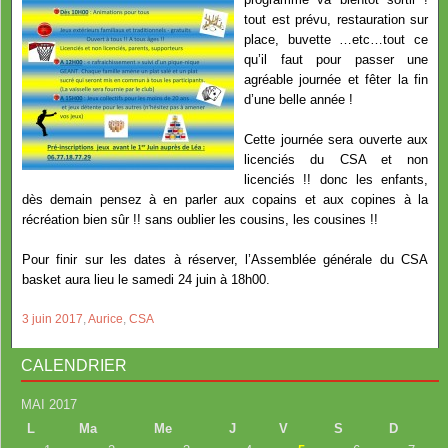
tout est prévu, restauration sur
place, buvette …etc…tout ce
qu’il faut pour passer une
agréable journée et fêter la fin
d’une belle année !
Cette journée sera ouverte aux
licenciés du CSA et non
licenciés !! donc les enfants,
dès demain pensez à en parler aux copains et aux copines à la
récréation bien sûr !! sans oublier les cousins, les cousines !!
Pour finir sur les dates à réserver, l’Assemblée générale du CSA
basket aura lieu le samedi 24 juin à 18h00.
3 juin 2017
,
Aurice
,
CSA
CALENDRIER
MAI 2017
L
Ma
Me
J
V
S
D