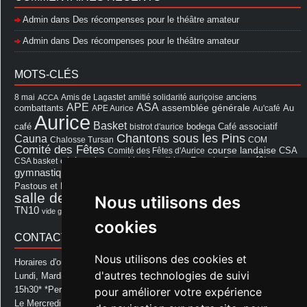
Admin
dans
Des récompenses pour le théâtre amateur
Admin
dans
Des récompenses pour le théâtre amateur
MOTS-CLÉS
8 mai
Amis de Lagastet
amitié solidarité auriçoise
anciens
ACCA
APE
ASA
assemblée générale
combattants
APE Aurice
Au'café
Au
Aurice
Basket
Café associatif
café
bistrot d'aurice
bodega
Chantons sous les Pins
Cauna
Chalosse Tursan
COM
Comité des Fêtes
course landaise
Comité des Fêtes d'Aurice
CSA
fêtes
cérémonie
exposition
Francis Cazaux
CSA basket
feu d'hiver
Les Amis de Lagastet
gymnastique volontaire
Mairie
repas
Photo Club d'Aurice
Pastous et Pastourettes
Saint Sever
salle des fêtes
Nous utilisons des
Souprosse
salle des fêtes d'aurice
théâtre
TN10
Voeux
école
vide grenier
cookies
CONTACT MAIRIE
Nous utilisons des cookies et
Horaires d'ouverture de la Mairie:
d'autres technologies de suivi
Lundi, Mardi, Jeudi et Vendredi : de 08h00 à 11h30 et de 12h30 à
15h30* *Permanence téléphonique jusqu'à 17h00
pour améliorer votre expérience
Le Mercredi : de 08h00 à 11h00