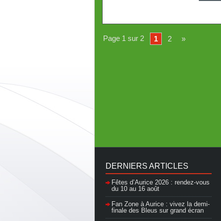
Page 1 sur 2
1
2
»
DERNIERS ARTICLES
Fêtes d’Aurice 2026 : rendez-vous
du 10 au 16 août
Fan Zone à Aurice : vivez la demi-
finale des Bleus sur grand écran