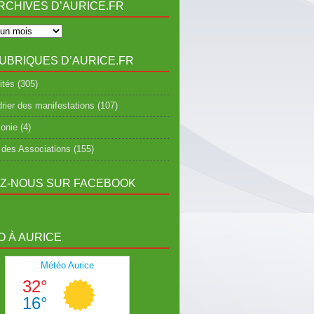
RCHIVES D’AURICE.FR
UBRIQUES D’AURICE.FR
ités
(305)
rier des manifestations
(107)
onie
(4)
 des Associations
(155)
EZ-NOUS SUR FACEBOOK
 À AURICE