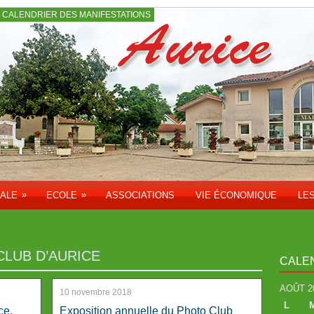
CALENDRIER DES MANIFESTATIONS
»
»
PALE
ECOLE
ASSOCIATIONS
VIE ÉCONOMIQUE
LE
LUB D’AURICE
CALE
AOÛT 2
10 novembre 2018
L
ce,
Exposition annuelle du Photo Club