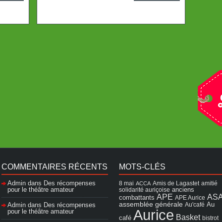
COMMENTAIRES RÉCENTS
MOTS-CLÉS
Admin
dans
Des récompenses
8 mai
Amis de Lagastet
amitié
ACCA
pour le théâtre amateur
solidarité auriçoise
anciens
APE
AS
combattants
APE Aurice
assemblée générale
Admin
dans
Des récompenses
Au'café
Au
Aurice
pour le théâtre amateur
Basket
café
bistrot