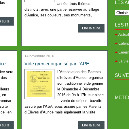
LES A
bre
année, trois thèmes
distincts, avec une partie réservée au village
d’Aurice, ses couleurs, ses monuments,
a suite
LES R
Lire la suite
Actual
Calend
Cérém
14 novembre 2016
La vie
ice
Vide grenier organisé par l’APE
ice sera
L’Association des Parents
SUIV
g des
d’Elèves d’Aurice, organise
son traditionnel vide grenier
lleurs
le Dimanche 4 Décembre
, en
2016 de 9h à 17h sur place
MÉTÉO
remise
: vente de crêpes, buvette
suite
assuré par l’ASA repas assuré par les Parents
ce lien
d’Elèves d’Aurice mais également la visite
a suite
Lire la suite