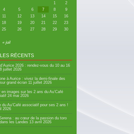
1
2
4
5
6
7
8
9
11
12
13
14
15
16
18
19
20
21
22
23
25
26
27
28
29
30
« juil
CLES RÉCENTS
d’Aurice 2026 : rendez-vous du 10 au 16
8 juillet 2026
ne à Aurice : vivez la demi-finale des
sur grand écran
11 juillet 2026
 en images sur les 2 ans du Au’Café
atif
24 mai 2026
e du Au’Café associatif pour ses 2 ans !
il 2026
erena : au cœur de la passion du toro
 dans les Landes
13 avril 2026