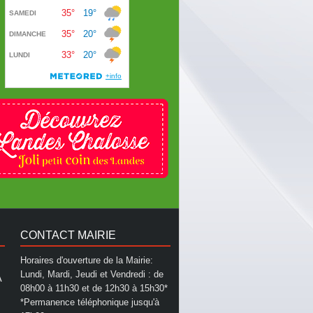
CONTACT MAIRIE
Horaires d'ouverture de la Mairie:
Lundi, Mardi, Jeudi et Vendredi : de
A
08h00 à 11h30 et de 12h30 à 15h30*
*Permanence téléphonique jusqu'à