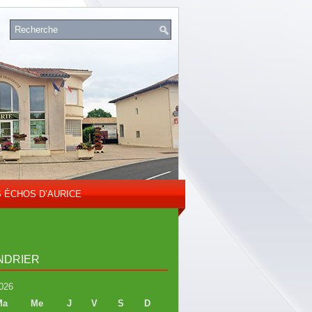
S ÉCHOS D’AURICE
NDRIER
026
Ma
Me
J
V
S
D