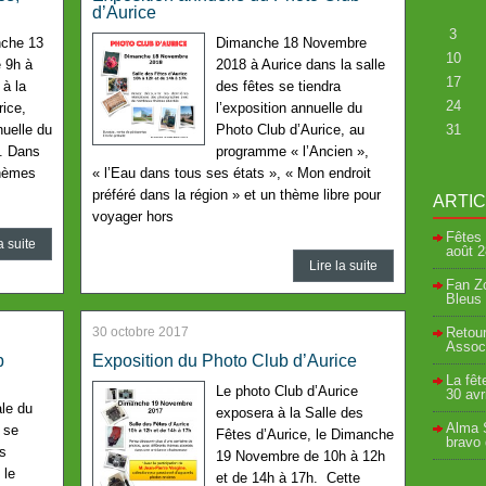
d’Aurice
3
che 13
Dimanche 18 Novembre
10
 9h à
2018 à Aurice dans la salle
17
 à la
des fêtes se tiendra
24
rice,
l’exposition annuelle du
nuelle du
Photo Club d’Aurice, au
31
e. Dans
programme « l’Ancien »,
thèmes
« l’Eau dans tous ses états », « Mon endroit
préféré dans la région » et un thème libre pour
ARTI
voyager hors
Fêtes 
a suite
août
2
Lire la suite
Fan Zo
Bleus 
30 octobre 2017
Retour
Associ
b
Exposition du Photo Club d’Aurice
La fêt
Le photo Club d’Aurice
30 avr
le du
exposera à la Salle des
Alma S
 se
Fêtes d’Aurice, le Dimanche
bravo
es
19 Novembre de 10h à 12h
 le
et de 14h à 17h. Cette