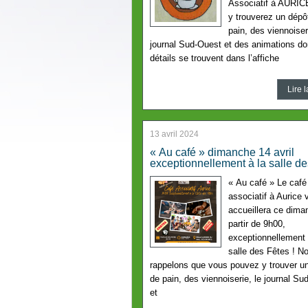
Associatif à AURIC
y trouverez un dépô
pain, des viennoiser
journal Sud-Ouest et des animations do
détails se trouvent dans l’affiche
Lire l
13 avril 2024
« Au café » dimanche 14 avril
exceptionnellement à la salle de
« Au café » Le café
associatif à Aurice 
accueillera ce dima
partir de 9h00,
exceptionnellement 
salle des Fêtes ! N
rappelons que vous pouvez y trouver u
de pain, des viennoiserie, le journal Su
et