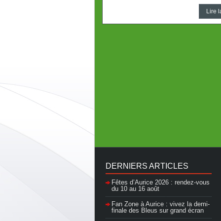
Lire l
DERNIERS ARTICLES
Fêtes d’Aurice 2026 : rendez-vous
du 10 au 16 août
Fan Zone à Aurice : vivez la demi-
finale des Bleus sur grand écran