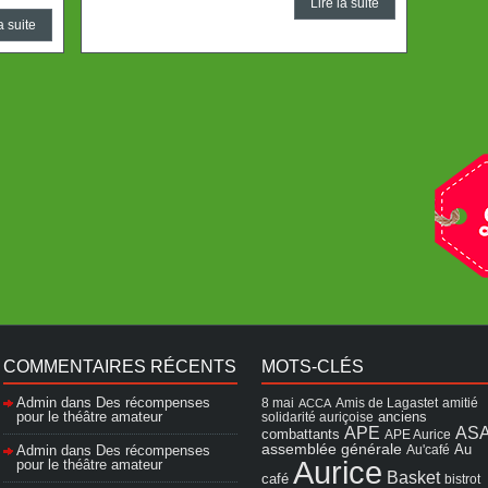
Lire la suite
a suite
COMMENTAIRES RÉCENTS
MOTS-CLÉS
Admin
dans
Des récompenses
8 mai
Amis de Lagastet
amitié
ACCA
pour le théâtre amateur
solidarité auriçoise
anciens
APE
AS
combattants
APE Aurice
assemblée générale
Admin
dans
Des récompenses
Au'café
Au
Aurice
pour le théâtre amateur
Basket
café
bistrot