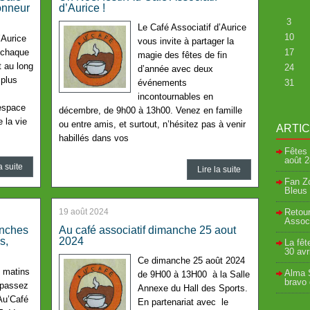
onneur
d’Aurice !
3
Le Café Associatif d’Aurice
10
’Aurice
vous invite à partager la
 chaque
17
magie des fêtes de fin
 au long
24
d’année avec deux
 plus
événements
31
incontournables en
 espace
décembre, de 9h00 à 13h00. Venez en famille
 la vie
ou entre amis, et surtout, n’hésitez pas à venir
ARTI
habillés dans vos
Fêtes 
août
2
a suite
Lire la suite
Fan Zo
Bleus 
19 août 2024
Retour
Associ
anches
Au café associatif dimanche 25 aout
s,
2024
La fêt
30 avr
Ce dimanche 25 août 2024
 matins
Alma S
de 9H00 à 13H00 à la Salle
bravo
 passez
Annexe du Hall des Sports.
Au’Café
En partenariat avec le