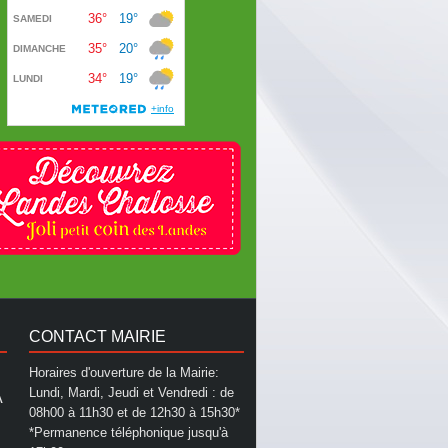
CONTACT MAIRIE
Horaires d'ouverture de la Mairie:
Lundi, Mardi, Jeudi et Vendredi : de
A
08h00 à 11h30 et de 12h30 à 15h30*
*Permanence téléphonique jusqu'à