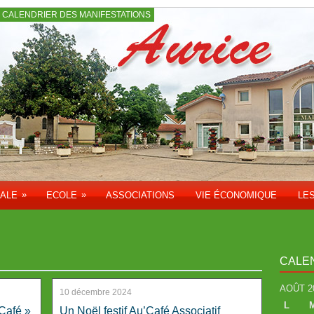
CALENDRIER DES MANIFESTATIONS
»
»
PALE
ECOLE
ASSOCIATIONS
VIE ÉCONOMIQUE
LE
CALE
AOÛT 2
10 décembre 2024
L
’Café »
Un Noël festif Au’Café Associatif