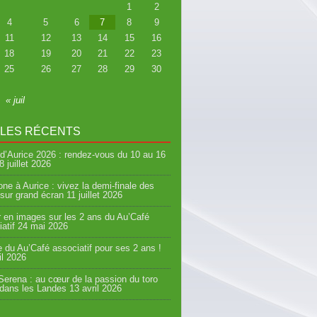
1
2
4
5
6
7
8
9
11
12
13
14
15
16
18
19
20
21
22
23
25
26
27
28
29
30
« juil
CLES RÉCENTS
d’Aurice 2026 : rendez-vous du 10 au 16
8 juillet 2026
ne à Aurice : vivez la demi-finale des
sur grand écran
11 juillet 2026
 en images sur les 2 ans du Au’Café
atif
24 mai 2026
e du Au’Café associatif pour ses 2 ans !
il 2026
erena : au cœur de la passion du toro
 dans les Landes
13 avril 2026