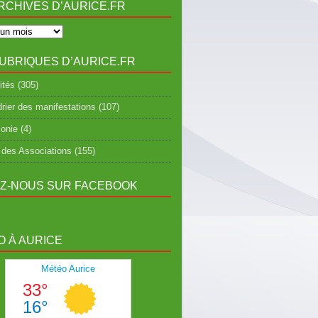
RCHIVES D’AURICE.FR
UBRIQUES D’AURICE.FR
ités
(305)
rier des manifestations
(107)
onie
(4)
 des Associations
(155)
EZ-NOUS SUR FACEBOOK
 À AURICE