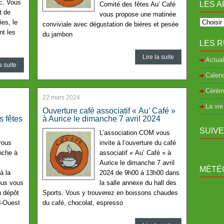
E. Vous
LES A
Comité des fêtes Au’ Café
t de
vous propose une matinée
ies, le
conviviale avec dégustation de bières et pesée
nt les
du jambon
LES R
Lire la suite
Actual
a suite
Calend
Cérém
22 mars 2024
La vie
Ouverture café associatif « Au’ Café »
s fêtes
à Aurice le dimanche 7 avril 2024
SUIV
L’association COM vous
vous
invite à l’ouverture du café
nche à
associatif « Au’ Café » à
Aurice le dimanche 7 avril
MÉTÉO
à la
2024 de 9h00 à 13h00 dans
ous vous
la salle annexe du hall des
n dépôt
Sports. Vous y trouverez en boissons chaudes
d-Ouest
du café, chocolat, espresso