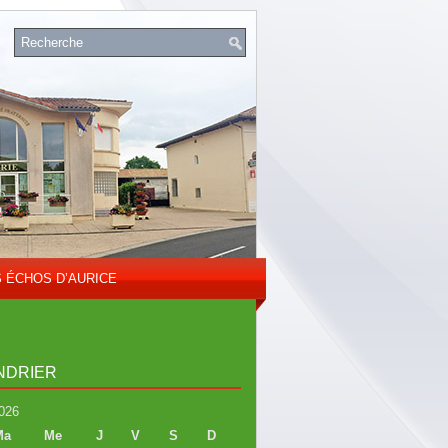
S ÉCHOS D’AURICE
NDRIER
026
Ma
Me
J
V
S
D