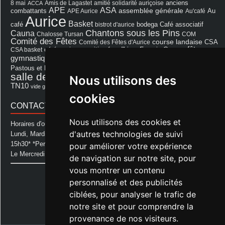
8 mai
Amis de Lagastet
amitié solidarité auriçoise
anciens
ACCA
APE
ASA
assemblée générale
combattants
APE Aurice
Au'café
Au
Aurice
Basket
Café associatif
café
bistrot d'aurice
bodega
Chantons sous les Pins
Cauna
Chalosse Tursan
COM
Comité des Fêtes
course landaise
Comité des Fêtes d'Aurice
CSA
fêtes
cérémonie
exposition
Francis Cazaux
CSA basket
feu d'hiver
Les Amis de Lagastet
gymnastique volontaire
Mairie
repas
Photo Club d'Aurice
Pastous et Pastourettes
Saint Sever
salle des fêtes
Nous utilisons des
Souprosse
salle des fêtes d'aurice
théâtre
TN10
Voeux
école
vide grenier
cookies
CONTACT MAIRIE
Nous utilisons des cookies et
Horaires d'ouverture de la Mairie:
d'autres technologies de suivi
Lundi, Mardi, Jeudi et Vendredi : de 08h00 à 11h30 et de 12h30 à
15h30* *Permanence téléphonique jusqu'à 17h00
pour améliorer votre expérience
Le Mercredi : de 08h00 à 11h00
de navigation sur notre site, pour
vous montrer un contenu
Mairie d'Aurice
personnalisé et des publicités
14 Avenue des Pastous
40500 Aurice
ciblées, pour analyser le trafic de
Tel : 05 58 76 06 50
notre site et pour comprendre la
Plus d'infos »
provenance de nos visiteurs.