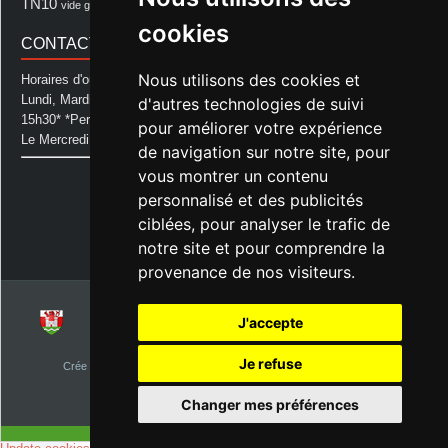
TN10
Voeux
école
vide grenier
cookies
CONTACT MAIRIE
Nous utilisons des cookies et
Horaires d'ouverture de la Mairie:
Lundi, Mardi, Jeudi et Vendredi : de 08h00 à 11h30 et de 12h30 à
d'autres technologies de suivi
15h30* *Permanence téléphonique jusqu'à 17h00
pour améliorer votre expérience
Le Mercredi : de 08h00 à 11h00
de navigation sur notre site, pour
vous montrer un contenu
Mairie d'Aurice
14 Avenue des Pastous
personnalisé et des publicités
40500 Aurice
ciblées, pour analyser le trafic de
Tel : 05 58 76 06 50
notre site et pour comprendre la
Plus d'infos »
provenance de nos visiteurs.
J'accepte
© 2026
Commune d'Aurice – Landes 40
Je refuse
Crée par
NetClic.fr
| Theme Designé et hébergé par : NetClic.fr
visiteurs depuis le 1er janvier 2015
Changer mes préférences