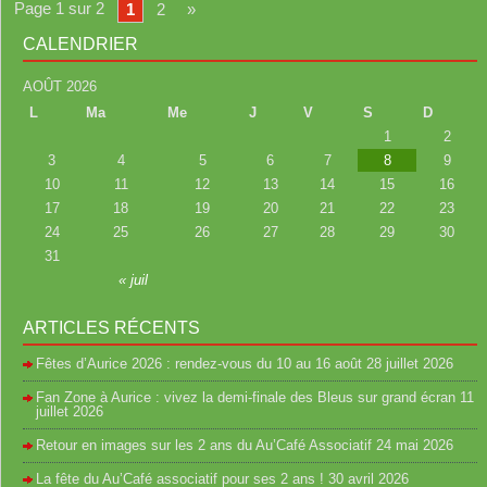
Page 1 sur 2
1
2
»
CALENDRIER
AOÛT 2026
L
Ma
Me
J
V
S
D
1
2
3
4
5
6
7
8
9
10
11
12
13
14
15
16
17
18
19
20
21
22
23
24
25
26
27
28
29
30
31
« juil
ARTICLES RÉCENTS
Fêtes d’Aurice 2026 : rendez-vous du 10 au 16 août
28 juillet 2026
Fan Zone à Aurice : vivez la demi-finale des Bleus sur grand écran
11
juillet 2026
Retour en images sur les 2 ans du Au’Café Associatif
24 mai 2026
La fête du Au’Café associatif pour ses 2 ans !
30 avril 2026