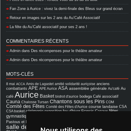
Fan Zone à Aurice : vivez la demi-finale des Bleus sur grand écran
Retour en images sur les 2 ans du Au’Café Associatif
La fête du Au’Café associatif pour ses 2 ans !
COMMENTAIRES RÉCENTS
Admin
dans
Des récompenses pour le théâtre amateur
Admin
dans
Des récompenses pour le théâtre amateur
MOTS-CLÉS
8 mai
Amis de Lagastet
amitié solidarité auriçoise
anciens
ACCA
APE
ASA
assemblée générale
combattants
APE Aurice
Au'café
Au
Aurice
Basket
Café associatif
café
bistrot d'aurice
bodega
Chantons sous les Pins
Cauna
Chalosse Tursan
COM
Comité des Fêtes
course landaise
Comité des Fêtes d'Aurice
CSA
fêtes
cérémonie
exposition
Francis Cazaux
CSA basket
feu d'hiver
Les Amis de Lagastet
gymnastique volontaire
Mairie
repas
Photo Club d'Aurice
Pastous et Pastourettes
Saint Sever
salle des fêtes
Souprosse
salle des fêtes d'aurice
théâtre
Nous utilisons des