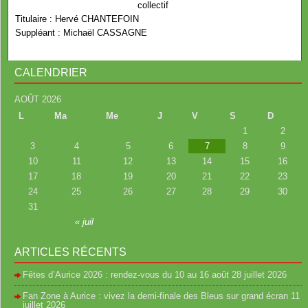
collectif
Titulaire : Hervé CHANTEFOIN
Suppléant : Michaël CASSAGNE
CALENDRIER
AOÛT 2026
L
Ma
Me
J
V
S
D
1
2
3
4
5
6
7
8
9
10
11
12
13
14
15
16
17
18
19
20
21
22
23
24
25
26
27
28
29
30
31
« juil
ARTICLES RÉCENTS
Fêtes d’Aurice 2026 : rendez-vous du 10 au 16 août
28 juillet 2026
Fan Zone à Aurice : vivez la demi-finale des Bleus sur grand écran
11
juillet 2026