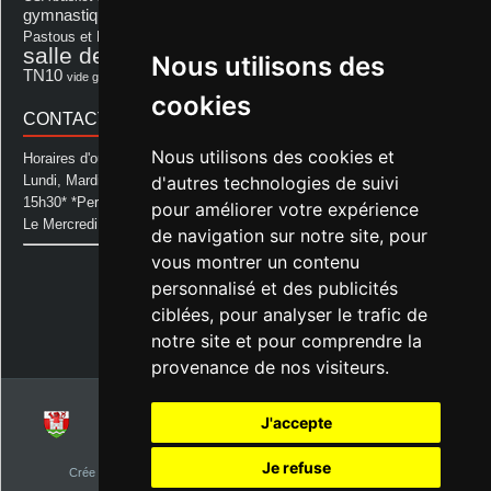
Les Amis de Lagastet
gymnastique volontaire
Mairie
repas
Photo Club d'Aurice
Pastous et Pastourettes
Saint Sever
salle des fêtes
Souprosse
Nous utilisons des
salle des fêtes d'aurice
théâtre
TN10
Voeux
école
vide grenier
cookies
CONTACT MAIRIE
Nous utilisons des cookies et
Horaires d'ouverture de la Mairie:
Lundi, Mardi, Jeudi et Vendredi : de 08h00 à 11h30 et de 12h30 à
d'autres technologies de suivi
15h30* *Permanence téléphonique jusqu'à 17h00
pour améliorer votre expérience
Le Mercredi : de 08h00 à 11h00
de navigation sur notre site, pour
vous montrer un contenu
Mairie d'Aurice
14 Avenue des Pastous
personnalisé et des publicités
40500 Aurice
ciblées, pour analyser le trafic de
Tel : 05 58 76 06 50
notre site et pour comprendre la
Plus d'infos »
provenance de nos visiteurs.
J'accepte
© 2026
Commune d'Aurice – Landes 40
Je refuse
Crée par
NetClic.fr
| Theme Designé et hébergé par : NetClic.fr