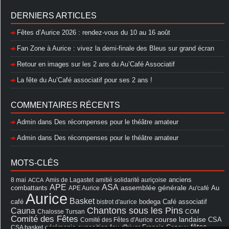
DERNIERS ARTICLES
Fêtes d’Aurice 2026 : rendez-vous du 10 au 16 août
Fan Zone à Aurice : vivez la demi-finale des Bleus sur grand écran
Retour en images sur les 2 ans du Au’Café Associatif
La fête du Au’Café associatif pour ses 2 ans !
COMMENTAIRES RÉCENTS
Admin
dans
Des récompenses pour le théâtre amateur
Admin
dans
Des récompenses pour le théâtre amateur
MOTS-CLÉS
8 mai
Amis de Lagastet
amitié solidarité auriçoise
anciens
ACCA
APE
ASA
assemblée générale
combattants
APE Aurice
Au'café
Au
Aurice
Basket
Café associatif
café
bistrot d'aurice
bodega
Chantons sous les Pins
Cauna
Chalosse Tursan
COM
Comité des Fêtes
course landaise
Comité des Fêtes d'Aurice
CSA
fêtes
cérémonie
exposition
Francis Cazaux
CSA basket
feu d'hiver