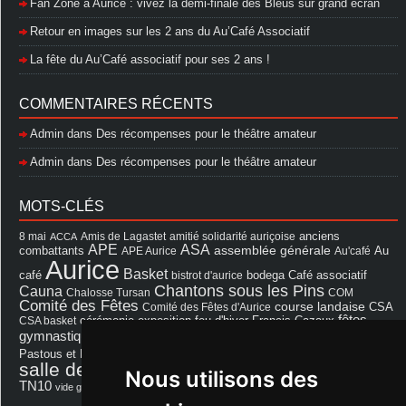
Fan Zone à Aurice : vivez la demi-finale des Bleus sur grand écran
Retour en images sur les 2 ans du Au’Café Associatif
La fête du Au’Café associatif pour ses 2 ans !
COMMENTAIRES RÉCENTS
Admin
dans
Des récompenses pour le théâtre amateur
Admin
dans
Des récompenses pour le théâtre amateur
MOTS-CLÉS
8 mai
Amis de Lagastet
amitié solidarité auriçoise
anciens
ACCA
APE
ASA
assemblée générale
combattants
APE Aurice
Au'café
Au
Aurice
Basket
Café associatif
café
bistrot d'aurice
bodega
Chantons sous les Pins
Cauna
Chalosse Tursan
COM
Comité des Fêtes
course landaise
Comité des Fêtes d'Aurice
CSA
fêtes
cérémonie
exposition
Francis Cazaux
CSA basket
feu d'hiver
Les Amis de Lagastet
gymnastique volontaire
Mairie
repas
Photo Club d'Aurice
Pastous et Pastourettes
Saint Sever
salle des fêtes
Souprosse
salle des fêtes d'aurice
Nous utilisons des
théâtre
TN10
Voeux
école
vide grenier