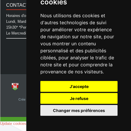
cookies
CONTACT MAIRIE
Nous utilisons des cookies et
Horaires d'ouverture de la Mairie:
Lundi, Mardi, Jeudi et Vendredi : de 08h00 à 11h30 et de 12h30 à
d'autres technologies de suivi
15h30* *Permanence téléphonique jusqu'à 17h00
pour améliorer votre expérience
Le Mercredi : de 08h00 à 11h00
de navigation sur notre site, pour
vous montrer un contenu
Mairie d'Aurice
14 Avenue des Pastous
personnalisé et des publicités
40500 Aurice
ciblées, pour analyser le trafic de
Tel : 05 58 76 06 50
notre site et pour comprendre la
Plus d'infos »
provenance de nos visiteurs.
J'accepte
© 2026
Commune d'Aurice – Landes 40
Je refuse
Crée par
NetClic.fr
| Theme Designé et hébergé par : NetClic.fr
visiteurs depuis le 1er janvier 2015
Changer mes préférences
Update cookies preferences