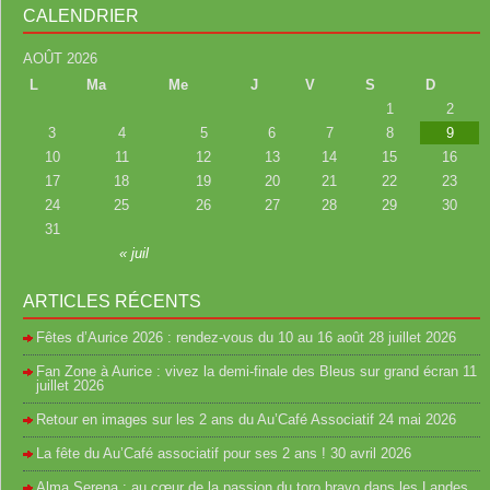
CALENDRIER
AOÛT 2026
L
Ma
Me
J
V
S
D
1
2
3
4
5
6
7
8
9
10
11
12
13
14
15
16
17
18
19
20
21
22
23
24
25
26
27
28
29
30
31
« juil
ARTICLES RÉCENTS
Fêtes d’Aurice 2026 : rendez-vous du 10 au 16 août
28 juillet 2026
Fan Zone à Aurice : vivez la demi-finale des Bleus sur grand écran
11
juillet 2026
Retour en images sur les 2 ans du Au’Café Associatif
24 mai 2026
La fête du Au’Café associatif pour ses 2 ans !
30 avril 2026
Alma Serena : au cœur de la passion du toro bravo dans les Landes