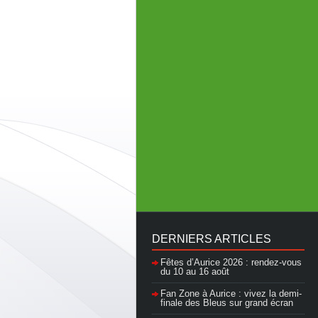
DERNIERS ARTICLES
Fêtes d’Aurice 2026 : rendez-vous
du 10 au 16 août
Fan Zone à Aurice : vivez la demi-
finale des Bleus sur grand écran