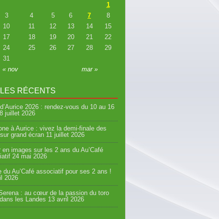
1
3
4
5
6
7
8
10
11
12
13
14
15
17
18
19
20
21
22
24
25
26
27
28
29
31
« nov
mar »
CLES RÉCENTS
d’Aurice 2026 : rendez-vous du 10 au 16
8 juillet 2026
ne à Aurice : vivez la demi-finale des
sur grand écran
11 juillet 2026
 en images sur les 2 ans du Au’Café
atif
24 mai 2026
e du Au’Café associatif pour ses 2 ans !
il 2026
erena : au cœur de la passion du toro
 dans les Landes
13 avril 2026