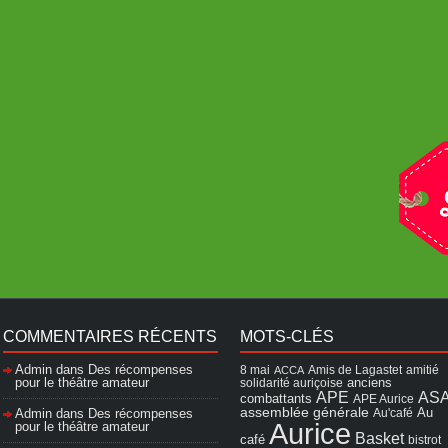
COMMENTAIRES RÉCENTS
MOTS-CLÉS
Admin
dans
Des récompenses
8 mai
Amis de Lagastet
amitié
ACCA
pour le théâtre amateur
solidarité auriçoise
anciens
APE
AS
combattants
APE Aurice
assemblée générale
Admin
dans
Des récompenses
Au'café
Au
Aurice
pour le théâtre amateur
Basket
café
bistrot