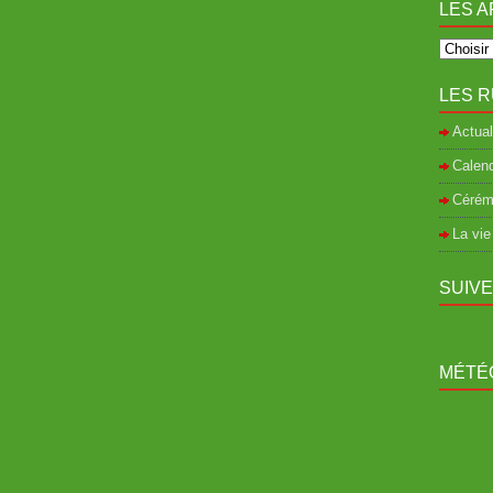
LES A
LES R
Actual
Calend
Cérém
La vie
SUIV
MÉTÉO