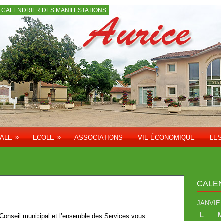
CALENDRIER DES MANIFESTATIONS
»
»
PALE
ECOLE
ASSOCIATIONS
VIE ÉCONOMIQUE
LE
CALE
JANVIE
L
Conseil municipal et l’ensemble des Services vous