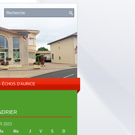
S ÉCHOS D’AURICE
NDRIER
R 2023
Ma
Me
J
V
S
D