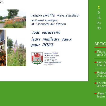
023
2
9
16
23
30
ARTI
Fêtes 
août
2
Fan Zo
Bleus 
Retour
Associ
La fêt
30 avr
Alma S
bravo