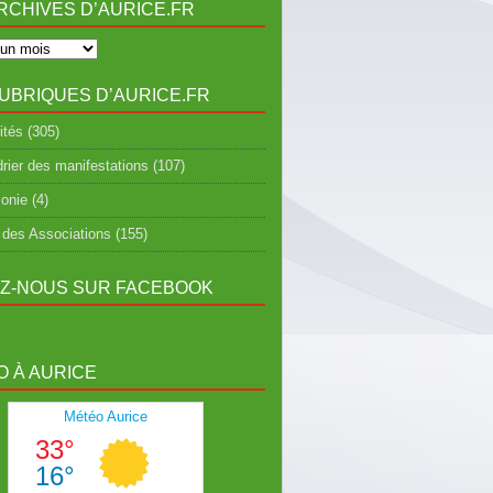
RCHIVES D’AURICE.FR
UBRIQUES D’AURICE.FR
ités
(305)
rier des manifestations
(107)
onie
(4)
 des Associations
(155)
EZ-NOUS SUR FACEBOOK
 À AURICE