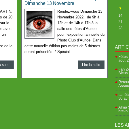
Dimanche 13 Novembre
7
ARTIN,
Rendez-vous Dimanche 13
14
us de 20
Novembre 2022, de 9h à
21
sur la
12h et de 14h à 17h à la
28
ne avec
salle des fêtes d’Aurice,
, un
pour l’exposition annuelle du
Photo Club d’Aurice. Dans
ce de la
cette nouvelle édition pas moins de 5 thèmes
ARTI
seront présentés: * Spécial
Fêtes 
août
2
a suite
Lire la suite
Fan Zo
Bleus 
Retour
Associ
La fêt
30 avr
Alma S
bravo
LES A