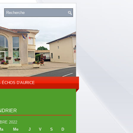
S ÉCHOS D’AURICE
NDRIER
BRE 2022
Ma
Me
J
V
S
D