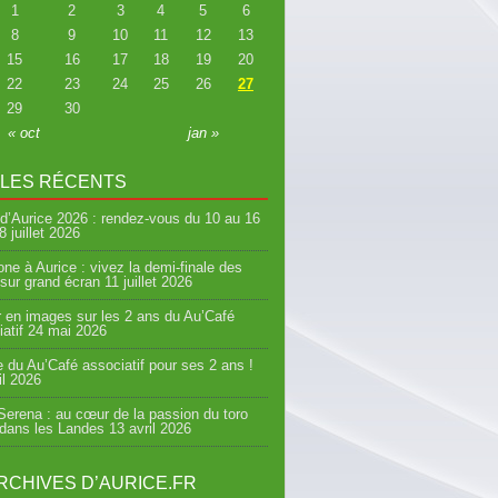
1
2
3
4
5
6
8
9
10
11
12
13
15
16
17
18
19
20
22
23
24
25
26
27
29
30
« oct
jan »
CLES RÉCENTS
d’Aurice 2026 : rendez-vous du 10 au 16
8 juillet 2026
ne à Aurice : vivez la demi-finale des
sur grand écran
11 juillet 2026
 en images sur les 2 ans du Au’Café
atif
24 mai 2026
e du Au’Café associatif pour ses 2 ans !
il 2026
erena : au cœur de la passion du toro
 dans les Landes
13 avril 2026
RCHIVES D’AURICE.FR