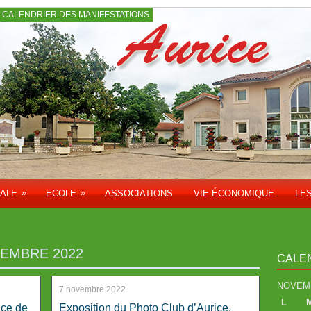
CALENDRIER DES MANIFESTATIONS
»
»
PALE
ECOLE
ASSOCIATIONS
VIE ÉCONOMIQUE
LE
EMBRE 2022
CALE
NOVEM
7 novembre 2022
L
ace de
Exposition du Photo Club d’Aurice,