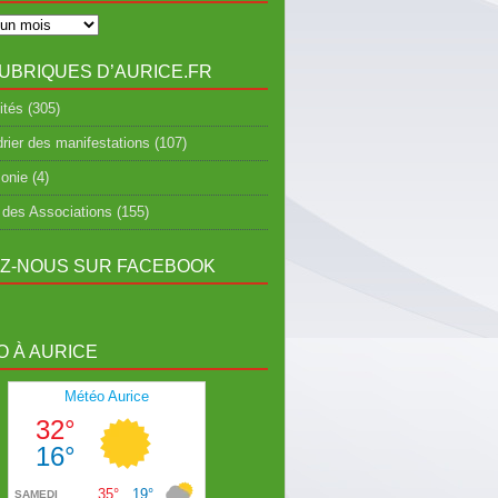
UBRIQUES D’AURICE.FR
ités
(305)
rier des manifestations
(107)
onie
(4)
 des Associations
(155)
EZ-NOUS SUR FACEBOOK
 À AURICE