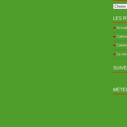
LES R
Actual
Calend
Cérém
La vie
SUIV
MÉTÉO