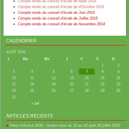
Compte rendu du conseil d’école de Mars 2019
Compte rendu du conseil d’école de d’Octobre 2018
Compte rendu du conseil d’école de Juin 2016
Compte rendu du conseil d’école de Juillet 2015
Compte rendu du conseil d’école de Novembre 2014
CALENDRIER
AOÛT 2026
L
Ma
Me
J
V
S
D
1
2
3
4
5
6
7
8
9
10
11
12
13
14
15
16
17
18
19
20
21
22
23
24
25
26
27
28
29
30
31
« juil
ARTICLES RÉCENTS
Fêtes d’Aurice 2026 : rendez-vous du 10 au 16 août
28 juillet 2026