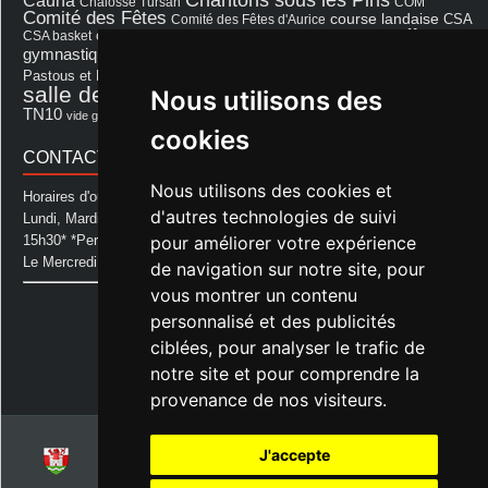
Cauna
Chalosse Tursan
COM
Comité des Fêtes
course landaise
Comité des Fêtes d'Aurice
CSA
fêtes
cérémonie
exposition
Francis Cazaux
CSA basket
feu d'hiver
Les Amis de Lagastet
gymnastique volontaire
Mairie
repas
Photo Club d'Aurice
Pastous et Pastourettes
Saint Sever
salle des fêtes
Nous utilisons des
Souprosse
salle des fêtes d'aurice
théâtre
TN10
Voeux
école
vide grenier
cookies
CONTACT MAIRIE
Nous utilisons des cookies et
Horaires d'ouverture de la Mairie:
d'autres technologies de suivi
Lundi, Mardi, Jeudi et Vendredi : de 08h00 à 11h30 et de 12h30 à
15h30* *Permanence téléphonique jusqu'à 17h00
pour améliorer votre expérience
Le Mercredi : de 08h00 à 11h00
de navigation sur notre site, pour
vous montrer un contenu
Mairie d'Aurice
personnalisé et des publicités
14 Avenue des Pastous
40500 Aurice
ciblées, pour analyser le trafic de
Tel : 05 58 76 06 50
notre site et pour comprendre la
Plus d'infos »
provenance de nos visiteurs.
J'accepte
© 2026
Commune d'Aurice – Landes 40