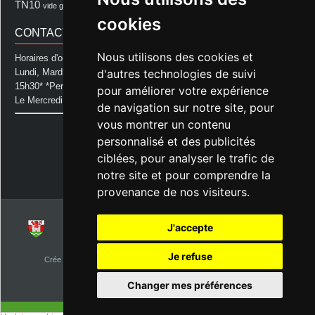
TN10
Voeux
école
vide grenier
cookies
CONTACT MAIRIE
Nous utilisons des cookies et
Horaires d'ouverture de la Mairie:
d'autres technologies de suivi
Lundi, Mardi, Jeudi et Vendredi : de 08h00 à 11h30 et de 12h30 à
15h30* *Permanence téléphonique jusqu'à 17h00
pour améliorer votre expérience
Le Mercredi : de 08h00 à 11h00
de navigation sur notre site, pour
vous montrer un contenu
Mairie d'Aurice
14 Avenue des Pastous
personnalisé et des publicités
40500 Aurice
ciblées, pour analyser le trafic de
Tel : 05 58 76 06 50
notre site et pour comprendre la
Plus d'infos »
provenance de nos visiteurs.
J'accepte
© 2026
Commune d'Aurice – Landes 40
Je refuse
Crée par
NetClic.fr
| Theme Designé et hébergé par : NetClic.fr
visiteurs depuis le 1er janvier 2015
Changer mes préférences