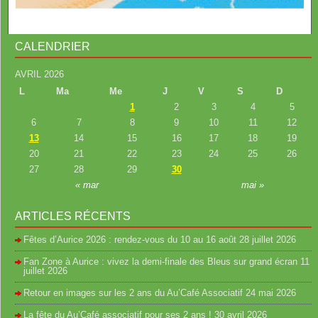
CALENDRIER
AVRIL 2026
L
Ma
Me
J
V
S
D
1
2
3
4
5
6
7
8
9
10
11
12
13
14
15
16
17
18
19
20
21
22
23
24
25
26
27
28
29
30
« mar
mai »
ARTICLES RÉCENTS
Fêtes d’Aurice 2026 : rendez-vous du 10 au 16 août
28 juillet 2026
Fan Zone à Aurice : vivez la demi-finale des Bleus sur grand écran
11
juillet 2026
Retour en images sur les 2 ans du Au’Café Associatif
24 mai 2026
La fête du Au’Café associatif pour ses 2 ans !
30 avril 2026