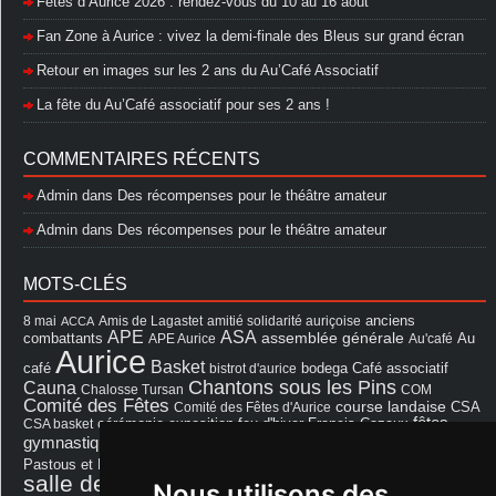
Fêtes d’Aurice 2026 : rendez-vous du 10 au 16 août
Fan Zone à Aurice : vivez la demi-finale des Bleus sur grand écran
Retour en images sur les 2 ans du Au’Café Associatif
La fête du Au’Café associatif pour ses 2 ans !
COMMENTAIRES RÉCENTS
Admin
dans
Des récompenses pour le théâtre amateur
Admin
dans
Des récompenses pour le théâtre amateur
MOTS-CLÉS
8 mai
Amis de Lagastet
amitié solidarité auriçoise
anciens
ACCA
APE
ASA
assemblée générale
combattants
APE Aurice
Au'café
Au
Aurice
Basket
Café associatif
café
bistrot d'aurice
bodega
Chantons sous les Pins
Cauna
Chalosse Tursan
COM
Comité des Fêtes
course landaise
Comité des Fêtes d'Aurice
CSA
fêtes
cérémonie
exposition
Francis Cazaux
CSA basket
feu d'hiver
Les Amis de Lagastet
gymnastique volontaire
Mairie
repas
Photo Club d'Aurice
Pastous et Pastourettes
Saint Sever
salle des fêtes
Souprosse
Nous utilisons des
salle des fêtes d'aurice
théâtre