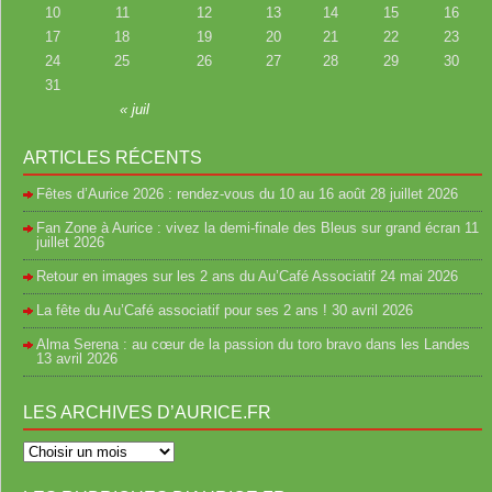
10
11
12
13
14
15
16
17
18
19
20
21
22
23
24
25
26
27
28
29
30
31
« juil
ARTICLES RÉCENTS
Fêtes d’Aurice 2026 : rendez-vous du 10 au 16 août
28 juillet 2026
Fan Zone à Aurice : vivez la demi-finale des Bleus sur grand écran
11
juillet 2026
Retour en images sur les 2 ans du Au’Café Associatif
24 mai 2026
La fête du Au’Café associatif pour ses 2 ans !
30 avril 2026
Alma Serena : au cœur de la passion du toro bravo dans les Landes
13 avril 2026
LES ARCHIVES D’AURICE.FR