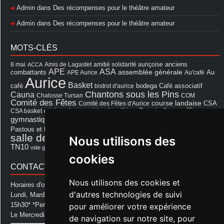
Admin
dans
Des récompenses pour le théâtre amateur
Admin
dans
Des récompenses pour le théâtre amateur
MOTS-CLÉS
8 mai
Amis de Lagastet
amitié solidarité auriçoise
anciens
ACCA
APE
ASA
assemblée générale
combattants
APE Aurice
Au'café
Au
Aurice
Basket
Café associatif
café
bistrot d'aurice
bodega
Chantons sous les Pins
Cauna
Chalosse Tursan
COM
Comité des Fêtes
course landaise
Comité des Fêtes d'Aurice
CSA
fêtes
cérémonie
exposition
Francis Cazaux
CSA basket
feu d'hiver
Les Amis de Lagastet
gymnastique volontaire
Mairie
repas
Photo Club d'Aurice
Pastous et Pastourettes
Saint Sever
salle des fêtes
Nous utilisons des
Souprosse
salle des fêtes d'aurice
théâtre
TN10
Voeux
école
vide grenier
cookies
CONTACT MAIRIE
Nous utilisons des cookies et
Horaires d'ouverture de la Mairie:
d'autres technologies de suivi
Lundi, Mardi, Jeudi et Vendredi : de 08h00 à 11h30 et de 12h30 à
15h30* *Permanence téléphonique jusqu'à 17h00
pour améliorer votre expérience
Le Mercredi : de 08h00 à 11h00
de navigation sur notre site, pour