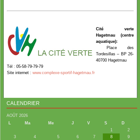
Cité verte
Hagetmau (centre
aquatique):
Place des
Tordesillas – BP 26-
40700 Hagetmau
Tél : 05-58-79-79-79
Site internet :
www.complexe-sportif-hagetmau.fr
CALENDRIER
AOÛT 2026
L
Ma
Me
J
V
S
D
1
2
3
4
5
6
7
8
9