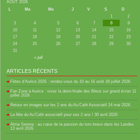
AOÛT 2026
L
Ma
Me
J
V
S
D
1
2
3
4
5
6
7
8
9
10
11
12
13
14
15
16
17
18
19
20
21
22
23
24
25
26
27
28
29
30
31
« juil
ARTICLES RÉCENTS
Fêtes d’Aurice 2026 : rendez-vous du 10 au 16 août
28 juillet 2026
Fan Zone à Aurice : vivez la demi-finale des Bleus sur grand écran
11
juillet 2026
Retour en images sur les 2 ans du Au’Café Associatif
24 mai 2026
La fête du Au’Café associatif pour ses 2 ans !
30 avril 2026
Alma Serena : au cœur de la passion du toro bravo dans les Landes
13 avril 2026