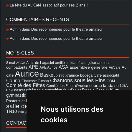
La fête du Au’Café associatif pour ses 2 ans !
COMMENTAIRES RÉCENTS
Admin
dans
Des récompenses pour le théâtre amateur
Admin
dans
Des récompenses pour le théâtre amateur
MOTS-CLÉS
8 mai
Amis de Lagastet
amitié solidarité auriçoise
anciens
ACCA
APE
ASA
assemblée générale
combattants
APE Aurice
Au'café
Au
Aurice
Basket
Café associatif
café
bistrot d'aurice
bodega
Chantons sous les Pins
Cauna
Chalosse Tursan
COM
Comité des Fêtes
course landaise
Comité des Fêtes d'Aurice
CSA
fêtes
cérémonie
exposition
Francis Cazaux
CSA basket
feu d'hiver
Les Amis de Lagastet
gymnastique volontaire
Mairie
repas
Photo Club d'Aurice
Pastous et Pastourettes
Saint Sever
salle des fêtes
Souprosse
salle des fêtes d'aurice
Nous utilisons des
théâtre
TN10
Voeux
école
vide grenier
cookies
CONTACT MAIRIE