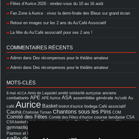
Fêtes d’Aurice 2026 : rendez-vous du 10 au 16 août
Fan Zone à Aurice : vivez la demi-finale des Bleus sur grand écran
Retour en images sur les 2 ans du Au’Café Associatif
La fête du Au’Café associatif pour ses 2 ans !
COMMENTAIRES RÉCENTS
Admin
dans
Des récompenses pour le théâtre amateur
Admin
dans
Des récompenses pour le théâtre amateur
MOTS-CLÉS
8 mai
Amis de Lagastet
amitié solidarité auriçoise
anciens
ACCA
APE
ASA
assemblée générale
combattants
APE Aurice
Au'café
Au
Aurice
Basket
Café associatif
café
bistrot d'aurice
bodega
Chantons sous les Pins
Cauna
Chalosse Tursan
COM
Comité des Fêtes
course landaise
Comité des Fêtes d'Aurice
CSA
fêtes
cérémonie
exposition
Francis Cazaux
CSA basket
feu d'hiver
Les Amis de Lagastet
gymnastique volontaire
Mairie
repas
Photo Club d'Aurice
Pastous et Pastourettes
Saint Sever
salle des fêtes