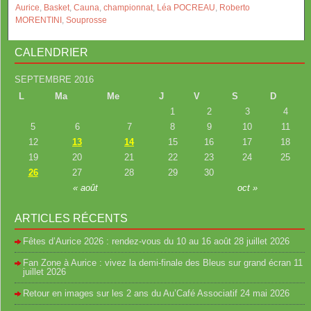
Aurice
,
Basket
,
Cauna
,
championnat
,
Léa POCREAU
,
Roberto
MORENTINI
,
Souprosse
CALENDRIER
SEPTEMBRE 2016
L
Ma
Me
J
V
S
D
1
2
3
4
5
6
7
8
9
10
11
12
13
14
15
16
17
18
19
20
21
22
23
24
25
26
27
28
29
30
« août
oct »
ARTICLES RÉCENTS
Fêtes d’Aurice 2026 : rendez-vous du 10 au 16 août
28 juillet 2026
Fan Zone à Aurice : vivez la demi-finale des Bleus sur grand écran
11
juillet 2026
Retour en images sur les 2 ans du Au’Café Associatif
24 mai 2026