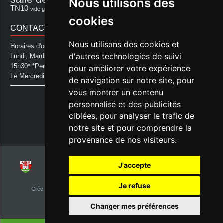
Nous utilisons des
Souprosse
salle des fêtes d'aurice
théâtre
TN10
Voeux
école
vide grenier
cookies
CONTACT MAIRIE
Nous utilisons des cookies et
Horaires d'ouverture de la Mairie:
d'autres technologies de suivi
Lundi, Mardi, Jeudi et Vendredi : de 08h00 à 11h30 et de 12h30 à
15h30* *Permanence téléphonique jusqu'à 17h00
pour améliorer votre expérience
Le Mercredi : de 08h00 à 11h00
de navigation sur notre site, pour
vous montrer un contenu
Mairie d'Aurice
personnalisé et des publicités
14 Avenue des Pastous
40500 Aurice
ciblées, pour analyser le trafic de
Tel : 05 58 76 06 50
notre site et pour comprendre la
Plus d'infos »
provenance de nos visiteurs.
J'accepte
© 2026
Commune d'Aurice – Landes 40
Je refuse
Crée par
NetClic.fr
| Theme Designé et hébergé par : NetClic.fr
visiteurs depuis le 1er janvier 2015
Changer mes préférences