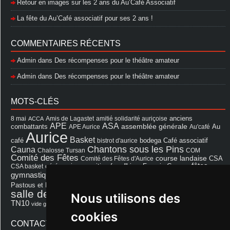
Retour en images sur les 2 ans du Au’Café Associatif
La fête du Au’Café associatif pour ses 2 ans !
COMMENTAIRES RÉCENTS
Admin
dans
Des récompenses pour le théâtre amateur
Admin
dans
Des récompenses pour le théâtre amateur
MOTS-CLÉS
8 mai
Amis de Lagastet
amitié solidarité auriçoise
anciens
ACCA
APE
ASA
assemblée générale
combattants
APE Aurice
Au'café
Au
Aurice
Basket
Café associatif
café
bistrot d'aurice
bodega
Chantons sous les Pins
Cauna
Chalosse Tursan
COM
Comité des Fêtes
course landaise
Comité des Fêtes d'Aurice
CSA
fêtes
cérémonie
exposition
Francis Cazaux
CSA basket
feu d'hiver
Les Amis de Lagastet
gymnastique volontaire
Mairie
repas
Photo Club d'Aurice
Pastous et Pastourettes
Saint Sever
salle des fêtes
Souprosse
Nous utilisons des
salle des fêtes d'aurice
théâtre
TN10
Voeux
école
vide grenier
cookies
CONTACT MAIRIE