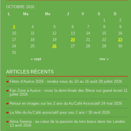
OCTOBRE 2016
L
Ma
Me
J
V
S
D
1
2
3
4
5
6
7
8
9
10
11
12
13
14
15
16
17
18
19
20
21
22
23
24
25
26
27
28
29
30
31
« sept
nov »
ARTICLES RÉCENTS
Fêtes d’Aurice 2026 : rendez-vous du 10 au 16 août
28 juillet 2026
Fan Zone à Aurice : vivez la demi-finale des Bleus sur grand écran
11
juillet 2026
Retour en images sur les 2 ans du Au’Café Associatif
24 mai 2026
La fête du Au’Café associatif pour ses 2 ans !
30 avril 2026
Alma Serena : au cœur de la passion du toro bravo dans les Landes
13 avril 2026