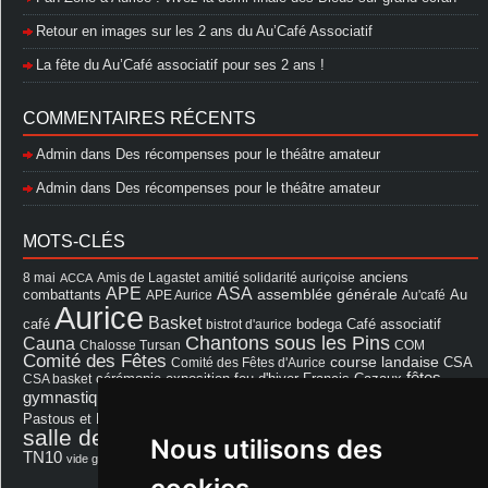
Retour en images sur les 2 ans du Au’Café Associatif
La fête du Au’Café associatif pour ses 2 ans !
COMMENTAIRES RÉCENTS
Admin
dans
Des récompenses pour le théâtre amateur
Admin
dans
Des récompenses pour le théâtre amateur
MOTS-CLÉS
8 mai
Amis de Lagastet
amitié solidarité auriçoise
anciens
ACCA
APE
ASA
assemblée générale
combattants
APE Aurice
Au'café
Au
Aurice
Basket
Café associatif
café
bistrot d'aurice
bodega
Chantons sous les Pins
Cauna
Chalosse Tursan
COM
Comité des Fêtes
course landaise
Comité des Fêtes d'Aurice
CSA
fêtes
cérémonie
exposition
Francis Cazaux
CSA basket
feu d'hiver
Les Amis de Lagastet
gymnastique volontaire
Mairie
repas
Photo Club d'Aurice
Pastous et Pastourettes
Saint Sever
salle des fêtes
Souprosse
salle des fêtes d'aurice
Nous utilisons des
théâtre
TN10
Voeux
école
vide grenier