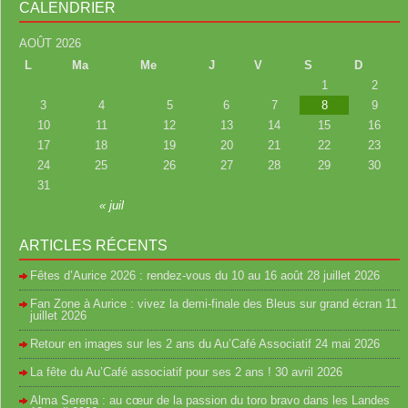
CALENDRIER
AOÛT 2026
L
Ma
Me
J
V
S
D
1
2
3
4
5
6
7
8
9
10
11
12
13
14
15
16
17
18
19
20
21
22
23
24
25
26
27
28
29
30
31
« juil
ARTICLES RÉCENTS
Fêtes d’Aurice 2026 : rendez-vous du 10 au 16 août
28 juillet 2026
Fan Zone à Aurice : vivez la demi-finale des Bleus sur grand écran
11
juillet 2026
Retour en images sur les 2 ans du Au’Café Associatif
24 mai 2026
La fête du Au’Café associatif pour ses 2 ans !
30 avril 2026
Alma Serena : au cœur de la passion du toro bravo dans les Landes