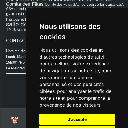
Comité des Fêtes
course landaise
Comité des Fêtes d'Aurice
CSA
fêtes
cérémonie
exposition
Francis Cazaux
CSA basket
feu d'hiver
Les Amis de Lagastet
gymnastique volontaire
Mairie
repas
Photo Club d'Aurice
Pastous et Pastourettes
Saint Sever
salle des fêtes
Nous utilisons des
Souprosse
salle des fêtes d'aurice
théâtre
TN10
Voeux
école
vide grenier
cookies
CONTACT MAIRIE
Nous utilisons des cookies et
Horaires d'ouverture de la Mairie:
d'autres technologies de suivi
Lundi, Mardi, Jeudi et Vendredi : de 08h00 à 11h30 et de 12h30 à
15h30* *Permanence téléphonique jusqu'à 17h00
pour améliorer votre expérience
Le Mercredi : de 08h00 à 11h00
de navigation sur notre site, pour
vous montrer un contenu
Mairie d'Aurice
personnalisé et des publicités
14 Avenue des Pastous
40500 Aurice
ciblées, pour analyser le trafic de
Tel : 05 58 76 06 50
notre site et pour comprendre la
Plus d'infos »
provenance de nos visiteurs.
J'accepte
© 2026
Commune d'Aurice – Landes 40