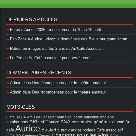
DERNIERS ARTICLES
Fêtes d’Aurice 2026 : rendez-vous du 10 au 16 août
Fan Zone à Aurice : vivez la demi-finale des Bleus sur grand écran
Retour en images sur les 2 ans du Au’Café Associatif
La fête du Au’Café associatif pour ses 2 ans !
COMMENTAIRES RÉCENTS
Admin
dans
Des récompenses pour le théâtre amateur
Admin
dans
Des récompenses pour le théâtre amateur
MOTS-CLÉS
8 mai
Amis de Lagastet
amitié solidarité auriçoise
anciens
ACCA
APE
ASA
assemblée générale
combattants
APE Aurice
Au'café
Au
Aurice
Basket
Café associatif
café
bistrot d'aurice
bodega
Chantons sous les Pins
Cauna
Chalosse Tursan
COM