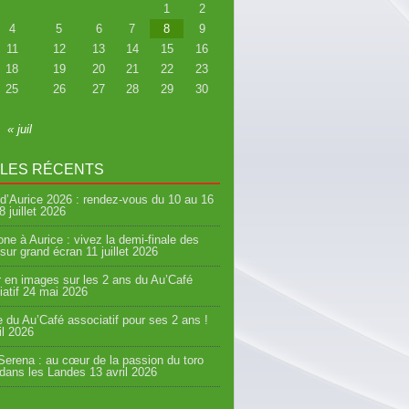
1
2
4
5
6
7
8
9
11
12
13
14
15
16
18
19
20
21
22
23
25
26
27
28
29
30
« juil
CLES RÉCENTS
d’Aurice 2026 : rendez-vous du 10 au 16
8 juillet 2026
ne à Aurice : vivez la demi-finale des
sur grand écran
11 juillet 2026
 en images sur les 2 ans du Au’Café
atif
24 mai 2026
e du Au’Café associatif pour ses 2 ans !
il 2026
erena : au cœur de la passion du toro
 dans les Landes
13 avril 2026