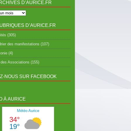
RCHIVES D’AURICE.FR
UBRIQUES D’AURICE.FR
ités
(305)
rier des manifestations
(107)
onie
(4)
 des Associations
(155)
EZ-NOUS SUR FACEBOOK
 À AURICE