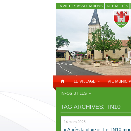
LA VIE DES ASSOCIATIONS
ACTUALITÉS
»
LE VILLAGE
VIE MUNICI
»
INFOS UTILES
TAG ARCHIVES:
TN10
14 mars 2025
« Après la pluie » : Le TN10 mon