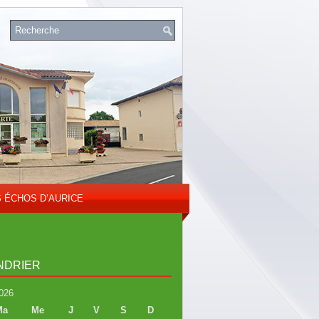
S ÉCHOS D’AURICE
NDRIER
026
Ma
Me
J
V
S
D