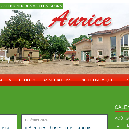
CALENDRIER DES MANIFESTATIONS
»
»
PALE
ECOLE
ASSOCIATIONS
VIE ÉCONOMIQUE
LE
CALE
AOÛT 2
12 février 2020
L
te sur
« Bien des choses » de François