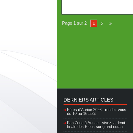
Page 1 sur 2
1
2
»
DERNIERS ARTICLES
Fêtes d’Aurice 2026 : rendez-vous
du 10 au 16 août
Fan Zone à Aurice : vivez la demi-
finale des Bleus sur grand écran