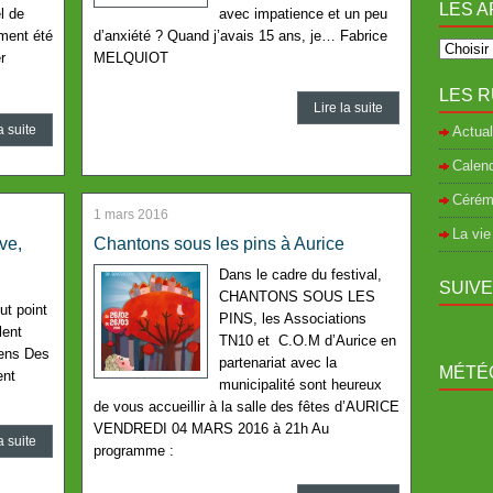
LES A
el de
avec impatience et un peu
mment été
d’anxiété ? Quand j’avais 15 ans, je… Fabrice
r
MELQUIOT
LES R
Lire la suite
a suite
Actual
Calend
Cérém
1 mars 2016
La vie
ve,
Chantons sous les pins à Aurice
Dans le cadre du festival,
SUIV
CHANTONS SOUS LES
ut point
PINS, les Associations
lent
TN10 et C.O.M d’Aurice en
iens Des
partenariat avec la
MÉTÉO
ent
municipalité sont heureux
de vous accueillir à la salle des fêtes d’AURICE
VENDREDI 04 MARS 2016 à 21h Au
a suite
programme :