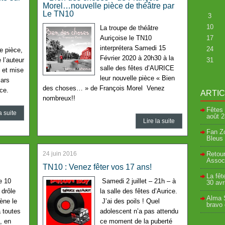
Morel…nouvelle pièce de théâtre par
Le TN10
3
10
La troupe de théâtre
Auriçoise le TN10
17
interprétera Samedi 15
24
e pièce,
Février 2020 à 20h30 à la
 l’auteur
31
salle des fêtes d’AURICE
l et mise
leur nouvelle pièce « Bien
mars
des choses… » de François Morel Venez
ce.
ARTI
nombreux!!
Fêtes 
a suite
août
2
Lire la suite
Fan Zo
Bleus 
24 juin 2016
Retour
Associ
TN10 : Venez fêter vos 17 ans!
La fêt
e 10
Samedi 2 juillet – 21h – à
30 avr
drôle
la salle des fêtes d’Aurice.
Alma S
ène le
J’ai des poils ! Quel
bravo
à toutes
adolescent n’a pas attendu
, en
ce moment de la puberté