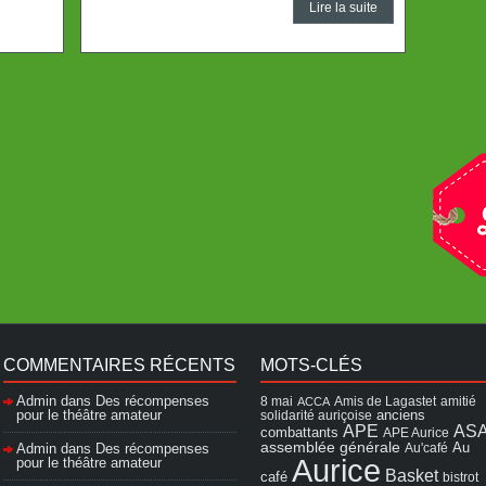
Lire la suite
COMMENTAIRES RÉCENTS
MOTS-CLÉS
Admin
dans
Des récompenses
8 mai
Amis de Lagastet
amitié
ACCA
pour le théâtre amateur
solidarité auriçoise
anciens
APE
AS
combattants
APE Aurice
assemblée générale
Admin
dans
Des récompenses
Au'café
Au
Aurice
pour le théâtre amateur
Basket
café
bistrot