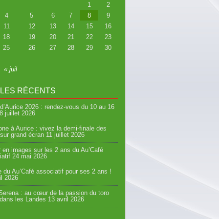
1
2
4
5
6
7
8
9
11
12
13
14
15
16
18
19
20
21
22
23
25
26
27
28
29
30
« juil
CLES RÉCENTS
d’Aurice 2026 : rendez-vous du 10 au 16
8 juillet 2026
ne à Aurice : vivez la demi-finale des
sur grand écran
11 juillet 2026
 en images sur les 2 ans du Au’Café
atif
24 mai 2026
e du Au’Café associatif pour ses 2 ans !
il 2026
erena : au cœur de la passion du toro
 dans les Landes
13 avril 2026