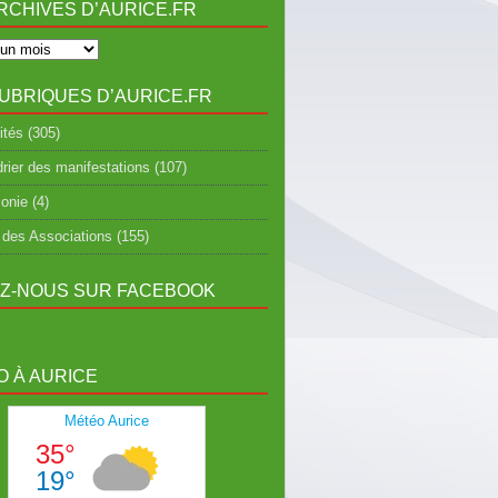
RCHIVES D’AURICE.FR
UBRIQUES D’AURICE.FR
ités
(305)
rier des manifestations
(107)
onie
(4)
 des Associations
(155)
EZ-NOUS SUR FACEBOOK
 À AURICE