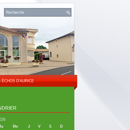
S ÉCHOS D’AURICE
NDRIER
026
Ma
Me
J
V
S
D