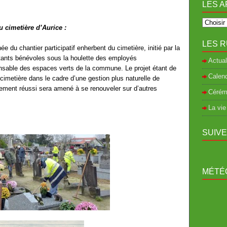
LES A
u cimetière d’Aurice :
LES R
 du chantier participatif enherbent du cimetière, initié par la
bitants bénévoles sous la houlette des employés
Actual
able des espaces verts de la commune. Le projet étant de
Calend
cimetière dans le cadre d’une gestion plus naturelle de
ement réussi sera amené à se renouveler sur d’autres
Cérém
La vie
SUIV
MÉTÉO