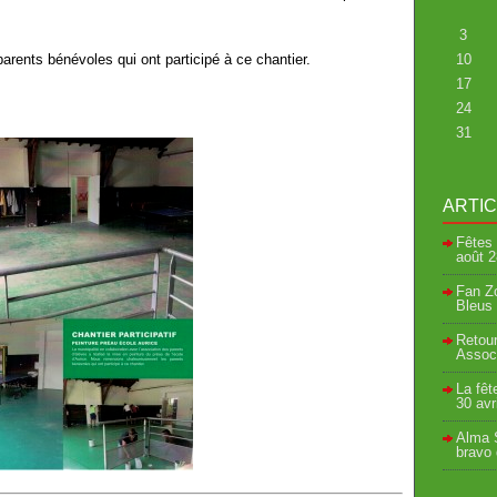
3
rents bénévoles qui ont participé à ce chantier.
10
17
24
31
ARTI
Fêtes 
août
2
Fan Zo
Bleus 
Retour
Associ
La fêt
30 avr
Alma S
bravo