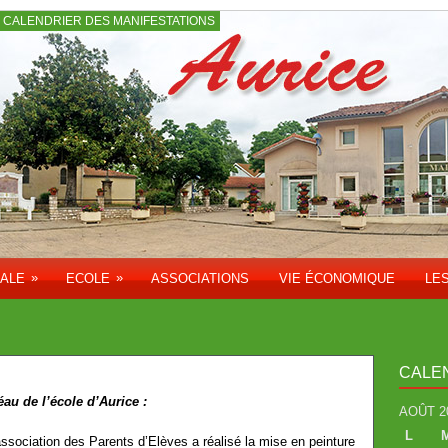
CALENDRIER DES MANIFESTATIONS
»
»
PALE
ECOLE
ASSOCIATIONS
VIE ÉCONOMIQUE
LE
CALE
éau de l’école d’Aurice :
AOÛT 2
L
association des Parents d’Elèves a réalisé la mise en peinture