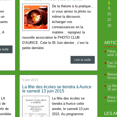
1
E
De la théorie à la pratique ,
8
 en
si vous aimez la photo ou
15
 un
même la découvrir,
22
ipants
échanger vos
29
connaissances en la
 …A
matière… rejoignez la
nouvelle association le PHOTO CLUB
ARTI
D’AURICE. Crée le 05 Juin dernier , c’est la
petite dernière
a suite
Fêtes 
août
2
Lire la suite
Fan Zo
Bleus 
Retour
Associ
5 juin 2015
La fêt
La fête des écoles se tiendra à Aurice
30 avr
le samedi 13 juin 2015
Alma S
 LA
La fête des écoles se
bravo
 de
tiendra à Aurice cette
ir de
année, le samedi 13 juin
LES A
ssemblée
2015. Au programme :