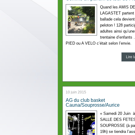
Quand les AMIS D
LAGASTET partent
ballade cela devient
peloton ! 128 partic
adultes ainsi qu’une
trentaine d’enfants
PIED ou A VELO c’était selon l’envie.
Lire l
10 juin 2015
AG du club basket
Cauna/Souprosse/Aurice
« Samedi 20 Juin à
SALLE DES FETES
SOUPROSSE (à part
19h) se tiendra l’a