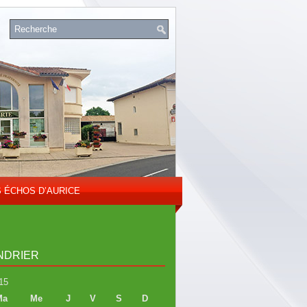
S ÉCHOS D’AURICE
NDRIER
15
Ma
Me
J
V
S
D