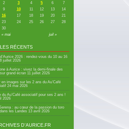
2
3
4
5
6
7
9
10
11
12
13
14
16
17
18
19
20
21
23
24
25
26
27
28
30
« mai
juil »
CLES RÉCENTS
d’Aurice 2026 : rendez-vous du 10 au 16
8 juillet 2026
ne à Aurice : vivez la demi-finale des
sur grand écran
11 juillet 2026
 en images sur les 2 ans du Au’Café
atif
24 mai 2026
e du Au’Café associatif pour ses 2 ans !
il 2026
erena : au cœur de la passion du toro
 dans les Landes
13 avril 2026
RCHIVES D’AURICE.FR