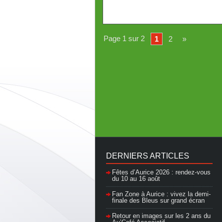
Page 1 sur 2
1
2
»
DERNIERS ARTICLES
Fêtes d’Aurice 2026 : rendez-vous
du 10 au 16 août
Fan Zone à Aurice : vivez la demi-
finale des Bleus sur grand écran
Retour en images sur les 2 ans du