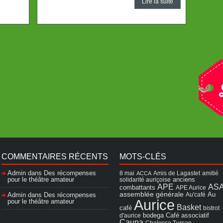
Lire la suite
COMMENTAIRES RÉCENTS
MOTS-CLÉS
Admin
dans
Des récompenses
8 mai
Amis de Lagastet
amitié
ACCA
pour le théâtre amateur
solidarité auriçoise
anciens
APE
AS
combattants
APE Aurice
assemblée générale
Admin
dans
Des récompenses
Au'café
Au
Aurice
pour le théâtre amateur
Basket
café
bistrot
Café associatif
d'aurice
bodega
Cauna
Chalosse Tursan