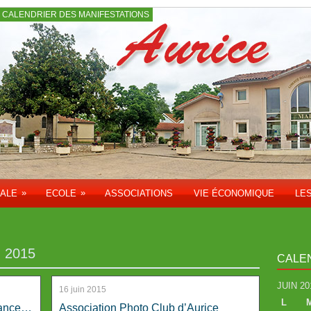
CALENDRIER DES MANIFESTATIONS
»
»
PALE
ECOLE
ASSOCIATIONS
VIE ÉCONOMIQUE
LE
 2015
CALE
JUIN 20
16 juin 2015
L
rance…
Association Photo Club d’Aurice