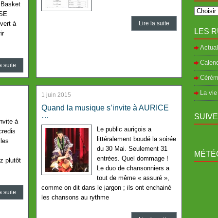
 Basket
SE
vert à
Lire la suite
LES R
ir
Actual
Calend
a suite
Cérém
La vie
1 juin 2015
Quand la musique s’invite à AURICE
…
SUIV
nvite à
Le public auriçois a
credis
littéralement boudé la soirée
les
du 30 Mai. Seulement 31
MÉTÉO
entrées. Quel dommage !
z plutôt
Le duo de chansonniers a
tout de même « assuré »,
comme on dit dans le jargon ; ils ont enchainé
a suite
les chansons au rythme