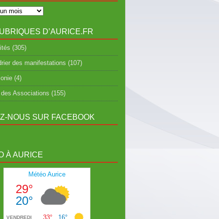
UBRIQUES D’AURICE.FR
ités
(305)
rier des manifestations
(107)
onie
(4)
 des Associations
(155)
EZ-NOUS SUR FACEBOOK
 À AURICE