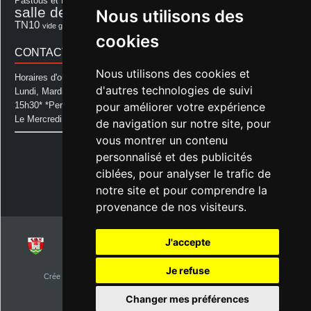
Pastous et Pastourettes
Saint Sever
salle des fêtes
Nous utilisons des
Souprosse
salle des fêtes d'aurice
théâtre
TN10
Voeux
école
vide grenier
cookies
CONTACT MAIRIE
Nous utilisons des cookies et
Horaires d'ouverture de la Mairie:
d'autres technologies de suivi
Lundi, Mardi, Jeudi et Vendredi : de 08h00 à 11h30 et de 12h30 à
pour améliorer votre expérience
15h30* *Permanence téléphonique jusqu'à 17h00
Le Mercredi : de 08h00 à 11h00
de navigation sur notre site, pour
vous montrer un contenu
Mairie d'Aurice
personnalisé et des publicités
14 Avenue des Pastous
40500 Aurice
ciblées, pour analyser le trafic de
Tel : 05 58 76 06 50
notre site et pour comprendre la
Plus d'infos »
provenance de nos visiteurs.
J'accepte
© 2026
Commune d'Aurice – Landes 40
Je refuse
Crée par
NetClic.fr
| Theme Designé et hébergé par : NetClic.fr
visiteurs depuis le 1er janvier 2015
Changer mes préférences