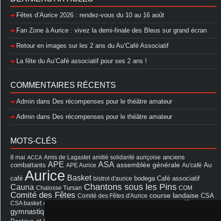
Fêtes d’Aurice 2026 : rendez-vous du 10 au 16 août
Fan Zone à Aurice : vivez la demi-finale des Bleus sur grand écran
Retour en images sur les 2 ans du Au’Café Associatif
La fête du Au’Café associatif pour ses 2 ans !
COMMENTAIRES RÉCENTS
Admin
dans
Des récompenses pour le théâtre amateur
Admin
dans
Des récompenses pour le théâtre amateur
MOTS-CLÉS
8 mai
Amis de Lagastet
amitié solidarité auriçoise
anciens
ACCA
APE
ASA
assemblée générale
combattants
APE Aurice
Au'café
Au
Aurice
Basket
Café associatif
café
bistrot d'aurice
bodega
Chantons sous les Pins
Cauna
Chalosse Tursan
COM
Comité des Fêtes
course landaise
Comité des Fêtes d'Aurice
CSA
fêtes
cérémonie
exposition
Francis Cazaux
CSA basket
feu d'hiver
Les Amis de Lagastet
gymnastique volontaire
Mairie
repas
Photo Club d'Aurice