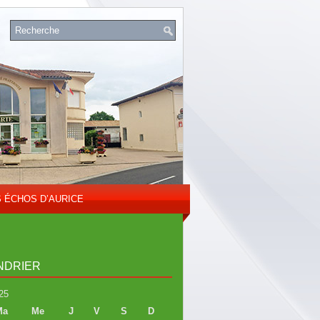
S ÉCHOS D’AURICE
NDRIER
25
Ma
Me
J
V
S
D