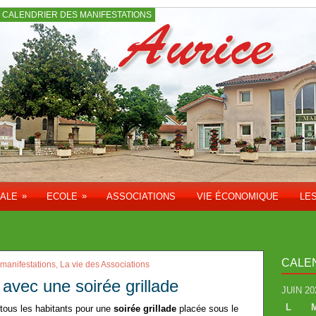
CALENDRIER DES MANIFESTATIONS
»
»
PALE
ECOLE
ASSOCIATIONS
VIE ÉCONOMIQUE
LE
CALE
 manifestations
,
La vie des Associations
avec une soirée grillade
JUIN 20
L
tous les habitants pour une
soirée grillade
placée sous le