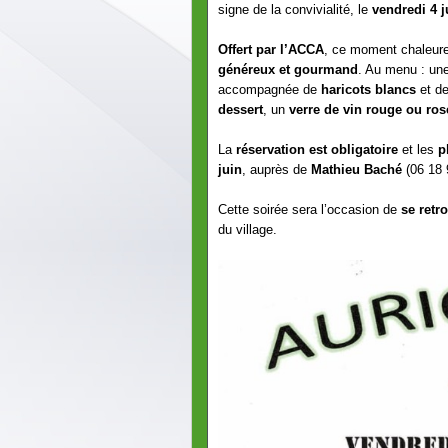
signe de la convivialité, le
vendredi 4 j
Offert par l’ACCA
, ce moment chaleure
généreux et gourmand
. Au menu : un
accompagnée de
haricots blancs
et d
dessert
, un
verre de vin rouge ou ros
La
réservation est obligatoire
et les
p
juin
, auprès de
Mathieu Baché
(06 18 
Cette soirée sera l’occasion de
se retr
du village.