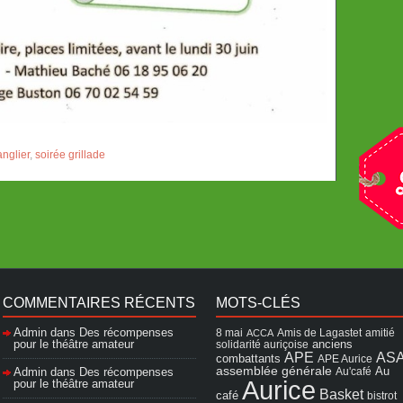
anglier
,
soirée grillade
COMMENTAIRES RÉCENTS
MOTS-CLÉS
Admin
dans
Des récompenses
8 mai
Amis de Lagastet
amitié
ACCA
pour le théâtre amateur
solidarité auriçoise
anciens
APE
AS
combattants
APE Aurice
assemblée générale
Admin
dans
Des récompenses
Au'café
Au
Aurice
pour le théâtre amateur
Basket
café
bistrot