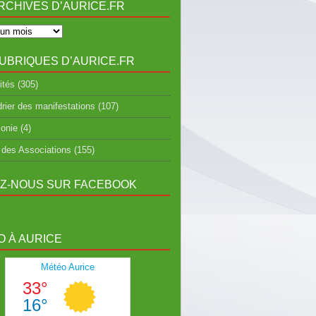
RCHIVES D’AURICE.FR
UBRIQUES D’AURICE.FR
ités
(305)
rier des manifestations
(107)
onie
(4)
 des Associations
(155)
EZ-NOUS SUR FACEBOOK
 À AURICE