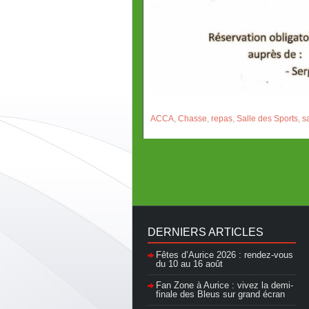
ACCA
,
Chasse
,
repas
,
Salle des Sports
,
s
DERNIERS ARTICLES
Fêtes d’Aurice 2026 : rendez-vous
du 10 au 16 août
Fan Zone à Aurice : vivez la demi-
finale des Bleus sur grand écran