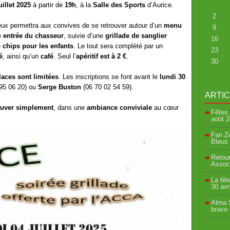
uillet 2025
à partir de
19h
, à la
Salle des Sports
d’Aurice.
2
ux permettra aux convives de se retrouver autour d’un
menu
9
e
entrée du chasseur
, suivie d’une
grillade de sanglier
16
e
chips pour les enfants
. Le tout sera complété par un
23
é
, ainsi qu’un
café
. Seul l’
apéritif est à 2 €
.
30
laces sont limitées
. Les inscriptions se font avant le
lundi 30
95 06 20) ou
Serge Buston
(06 70 02 54 59).
ARTI
ouver simplement
, dans une
ambiance conviviale
au cœur
Fêtes 
août
2
Fan Zo
Bleus 
Retour
Associ
La fêt
30 avr
Alma S
bravo