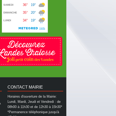
CONTACT MAIRIE
Horaires d'ouverture de la Mairie:
Lundi, Mardi, Jeudi et Vendredi : de
A
08h00 à 11h30 et de 12h30 à 15h30*
*Permanence téléphonique jusqu'à