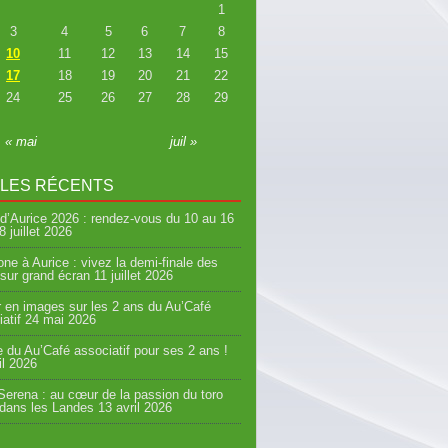
1
3
4
5
6
7
8
10
11
12
13
14
15
17
18
19
20
21
22
24
25
26
27
28
29
« mai
juil »
CLES RÉCENTS
d’Aurice 2026 : rendez-vous du 10 au 16
8 juillet 2026
ne à Aurice : vivez la demi-finale des
sur grand écran
11 juillet 2026
 en images sur les 2 ans du Au’Café
atif
24 mai 2026
e du Au’Café associatif pour ses 2 ans !
il 2026
erena : au cœur de la passion du toro
 dans les Landes
13 avril 2026