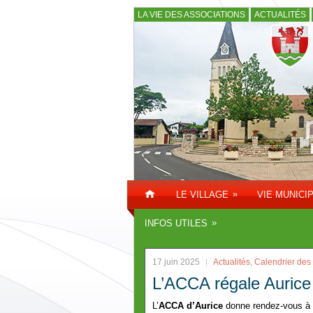
LA VIE DES ASSOCIATIONS
ACTUALITÉS
»
LE VILLAGE
VIE MUNICI
»
INFOS UTILES
17 juin 2025
Actualités
,
Calendrier des
L’ACCA régale Aurice 
L’
ACCA d’Aurice
donne rendez-vous à 