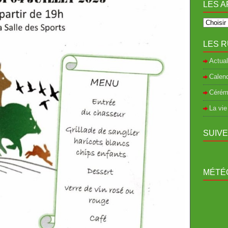
LES A
LES R
Actual
Calend
Cérém
La vie
SUIV
MÉTÉO