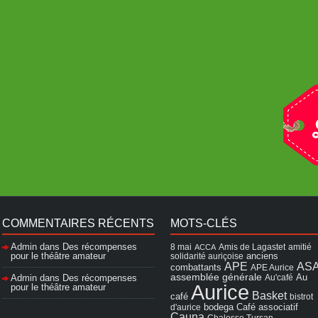
COMMENTAIRES RÉCENTS
MOTS-CLÉS
Admin
dans
Des récompenses
8 mai
Amis de Lagastet
amitié
ACCA
pour le théâtre amateur
solidarité auriçoise
anciens
APE
AS
combattants
APE Aurice
assemblée générale
Admin
dans
Des récompenses
Au'café
Au
Aurice
pour le théâtre amateur
Basket
café
bistrot
Café associatif
d'aurice
bodega
Cauna
Chalosse Tursan