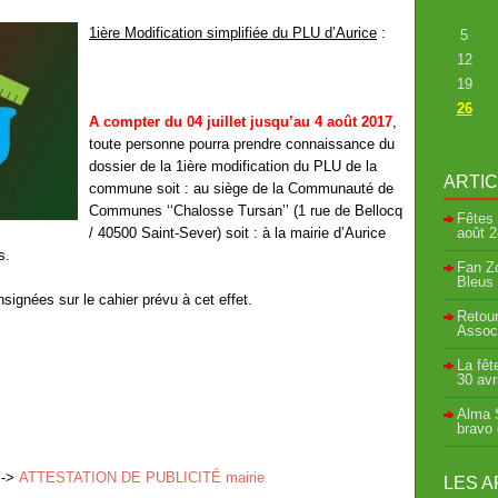
1
ière
Modification simplifiée du PLU d’Aurice
:
5
12
19
26
A compter du 04 juillet jusqu’au 4 août 2017
,
toute personne pourra prendre connaissance du
dossier de la 1
ière
modification du PLU de la
ARTI
commune soit : au siège de la Communauté de
Communes ‘‘Chalosse Tursan’’ (1 rue de Bellocq
Fêtes 
/ 40500 Saint-Sever) soit : à la mairie d’Aurice
août
2
s.
Fan Zo
Bleus 
signées sur le cahier prévu à cet effet.
Retour
Associ
La fêt
30 avr
Alma S
bravo
> ->
ATTESTATION DE PUBLICITÉ mairie
LES A