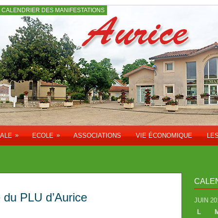
CALENDRIER DES MANIFESTATIONS
»
»
PALE
ECOLE
ASSOCIATIONS
VIE ÉCONOMIQUE
LE
CALE
ée du PLU d’Aurice
JUIN 20
L