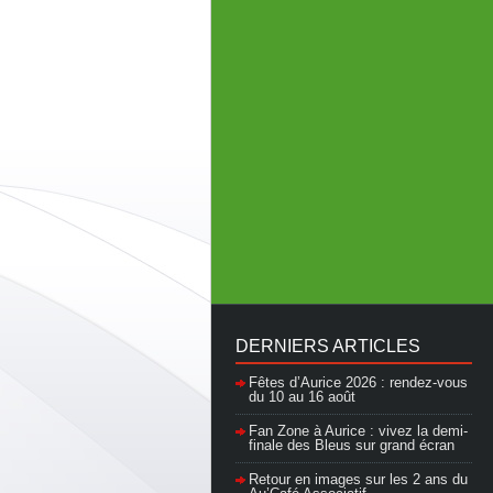
DERNIERS ARTICLES
Fêtes d’Aurice 2026 : rendez-vous
du 10 au 16 août
Fan Zone à Aurice : vivez la demi-
finale des Bleus sur grand écran
Retour en images sur les 2 ans du