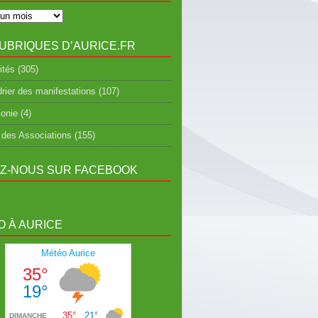
UBRIQUES D’AURICE.FR
ités
(305)
rier des manifestations
(107)
onie
(4)
 des Associations
(155)
EZ-NOUS SUR FACEBOOK
 À AURICE