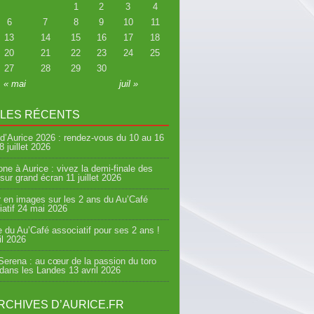
1
2
3
4
6
7
8
9
10
11
13
14
15
16
17
18
20
21
22
23
24
25
27
28
29
30
« mai
juil »
CLES RÉCENTS
d’Aurice 2026 : rendez-vous du 10 au 16
8 juillet 2026
ne à Aurice : vivez la demi-finale des
sur grand écran
11 juillet 2026
 en images sur les 2 ans du Au’Café
atif
24 mai 2026
e du Au’Café associatif pour ses 2 ans !
il 2026
erena : au cœur de la passion du toro
 dans les Landes
13 avril 2026
RCHIVES D’AURICE.FR