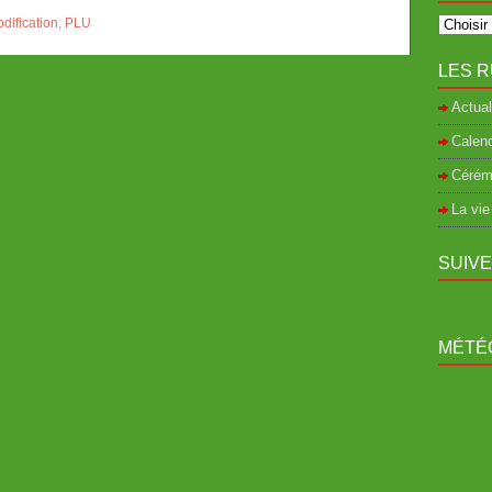
dification
,
PLU
LES R
Actual
Calend
Cérém
La vie
SUIV
MÉTÉO