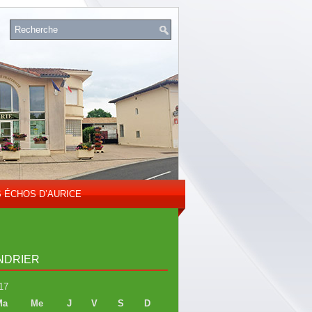
S ÉCHOS D’AURICE
NDRIER
17
Ma
Me
J
V
S
D