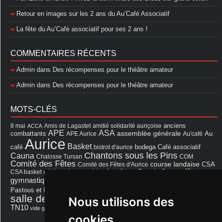
Retour en images sur les 2 ans du Au’Café Associatif
La fête du Au’Café associatif pour ses 2 ans !
COMMENTAIRES RÉCENTS
Admin
dans
Des récompenses pour le théâtre amateur
Admin
dans
Des récompenses pour le théâtre amateur
MOTS-CLÉS
8 mai
Amis de Lagastet
amitié solidarité auriçoise
anciens
ACCA
APE
ASA
assemblée générale
combattants
APE Aurice
Au'café
Au
Aurice
Basket
Café associatif
café
bistrot d'aurice
bodega
Chantons sous les Pins
Cauna
Chalosse Tursan
COM
Comité des Fêtes
course landaise
Comité des Fêtes d'Aurice
CSA
fêtes
cérémonie
exposition
Francis Cazaux
CSA basket
feu d'hiver
Les Amis de Lagastet
gymnastique volontaire
Mairie
repas
Photo Club d'Aurice
Pastous et Pastourettes
Saint Sever
salle des fêtes
Nous utilisons des
Souprosse
salle des fêtes d'aurice
théâtre
TN10
Voeux
école
vide grenier
cookies