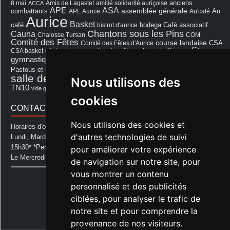
8 mai
Amis de Lagastet
amitié solidarité auriçoise
anciens
ACCA
APE
ASA
assemblée générale
combattants
APE Aurice
Au'café
Au
Aurice
Basket
Café associatif
café
bistrot d'aurice
bodega
Chantons sous les Pins
Cauna
Chalosse Tursan
COM
Comité des Fêtes
course landaise
Comité des Fêtes d'Aurice
CSA
fêtes
cérémonie
exposition
Francis Cazaux
CSA basket
feu d'hiver
Les Amis de Lagastet
gymnastique volontaire
Mairie
repas
Photo Club d'Aurice
Pastous et Pastourettes
Saint Sever
salle des fêtes
Nous utilisons des
Souprosse
salle des fêtes d'aurice
théâtre
TN10
Voeux
école
vide grenier
cookies
CONTACT MAIRIE
Nous utilisons des cookies et
Horaires d'ouverture de la Mairie:
d'autres technologies de suivi
Lundi, Mardi, Jeudi et Vendredi : de 08h00 à 11h30 et de 12h30 à
15h30* *Permanence téléphonique jusqu'à 17h00
pour améliorer votre expérience
Le Mercredi : de 08h00 à 11h00
de navigation sur notre site, pour
vous montrer un contenu
Mairie d'Aurice
personnalisé et des publicités
14 Avenue des Pastous
40500 Aurice
ciblées, pour analyser le trafic de
Tel : 05 58 76 06 50
notre site et pour comprendre la
Plus d'infos »
provenance de nos visiteurs.