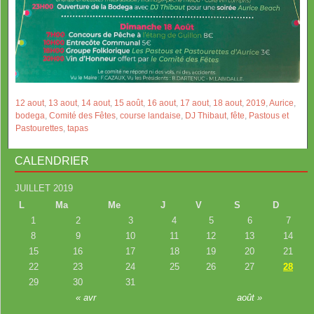
12 aout
,
13 aout
,
14 aout
,
15 août
,
16 aout
,
17 aout
,
18 aout
,
2019
,
Aurice
,
bodega
,
Comité des Fêtes
,
course landaise
,
DJ Thibaut
,
fête
,
Pastous et
Pastourettes
,
tapas
CALENDRIER
JUILLET 2019
L
Ma
Me
J
V
S
D
1
2
3
4
5
6
7
8
9
10
11
12
13
14
15
16
17
18
19
20
21
22
23
24
25
26
27
28
29
30
31
« avr
août »