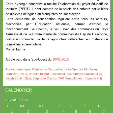
Cette synergie éducative a facilité l’élaboration du projet éducatif de
territoire (PEDT). Il tient compte de la parole des enfants par le biais
de d’élèves délégués ou d’enquêtes de satisfaction.
Cette démarche de concertation régulière entre tous les acteurs,
préconisée par l’Éducation nationale, permet d’affiner le
fonctionnement. Seul bémol, le Sivu, avec des communes du Pays
Tarusate et de la Communauté de communes du Cap de Gascogne,
doit s’accommoder de leurs approches différentes en matière de
compétence périscolaire.
Michel Lafitte
Article paru dans Sud-Ouest du
10/02/2016
Aurice
,
céramique
,
Christophe Sourouille
,
Etoile Sportive Montoise
,
Francis Cazaux
,
Nadette Billard
,
Pastous et Pastourettes
,
Sac de billes
,
Sarah Boulin
,
Sivu
,
Stéphane Crabos
,
TAP
,
Tera pitchoun
,
Togoth'earth
CALENDRIER
FÉVRIER 2016
L
Ma
Me
J
V
S
D
1
2
3
4
5
6
7