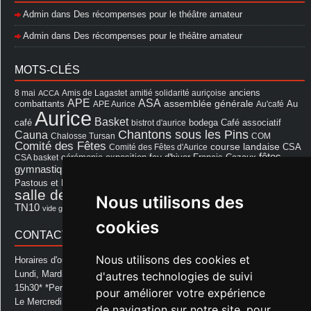
Admin
dans
Des récompenses pour le théâtre amateur
Admin
dans
Des récompenses pour le théâtre amateur
MOTS-CLÉS
8 mai
Amis de Lagastet
amitié solidarité auriçoise
anciens
ACCA
APE
ASA
assemblée générale
combattants
APE Aurice
Au'café
Au
Aurice
Basket
Café associatif
café
bistrot d'aurice
bodega
Chantons sous les Pins
Cauna
Chalosse Tursan
COM
Comité des Fêtes
course landaise
Comité des Fêtes d'Aurice
CSA
fêtes
cérémonie
exposition
Francis Cazaux
CSA basket
feu d'hiver
Les Amis de Lagastet
gymnastique volontaire
Mairie
repas
Photo Club d'Aurice
Pastous et Pastourettes
Saint Sever
salle des fêtes
Souprosse
salle des fêtes d'aurice
Nous utilisons des
théâtre
TN10
Voeux
école
vide grenier
cookies
CONTACT MAIRIE
Nous utilisons des cookies et
Horaires d'ouverture de la Mairie:
Lundi, Mardi, Jeudi et Vendredi : de 08h00 à 11h30 et de 12h30 à
d'autres technologies de suivi
15h30* *Permanence téléphonique jusqu'à 17h00
pour améliorer votre expérience
Le Mercredi : de 08h00 à 11h00
de navigation sur notre site, pour