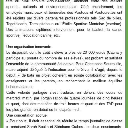
titre du Sivu scolaire Adour-Marsan, alternent entre des ateliers
sportifs, culturels et environnementaux. Côté encadrement, les
employés municipaux et bénévoles des Pastous et Pastourettes ont
été rejoints par divers partenaires professionnels tels Sac de billes,
Togeth’earth, Terra pitchoun ou l’Étoile Sportive Montoise (escrime).
Des animateurs diplômés interviennent pour le basket, la danse
sportive, l’éducation canine, etc.
Une organisation innovante
Le dispositif, dont le coût s’élève à près de 20 000 euros (Cauna y
participe au prorata du nombre de ses élèves), est probant et satisfait
l’ensemble de la communauté éducative. Pour Christophe Sourrouille,
maire adjoint délégué à l’éducation pour le Sivu, il s’agit, depuis le
début, « de bâtir un projet cohérent en étroite collaboration avec les
enseignants et les parents, en recherchant le meilleur équilibre
hebdomadaire ».
Cette volonté partagée s’est traduite, en dehors des cours du
mercredi matin, par l’organisation de quatre journées de cinq heures
et quart, dont des matinées de trois heures et quart et des TAP pour
les plus grands, en début ou fin d’après-midi.
Une concertation accrue
« Pour nous, il était essentiel de réduire le temps journalier de classe
», précisent Sarah Boulin et Stéphane Crabos, les deux enseignants.