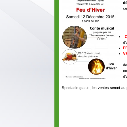
d
ce
d’
F
V
de
co
d’
Spectacle gratuit, les ventes seront au p