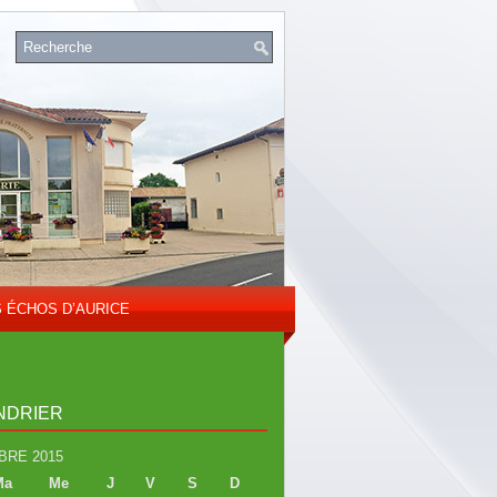
S ÉCHOS D’AURICE
NDRIER
RE 2015
Ma
Me
J
V
S
D