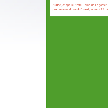
Aurice
,
chapelle Notre Dame de Lagastet
,
promeneurs du vent d'ouest
,
samedi 12 d