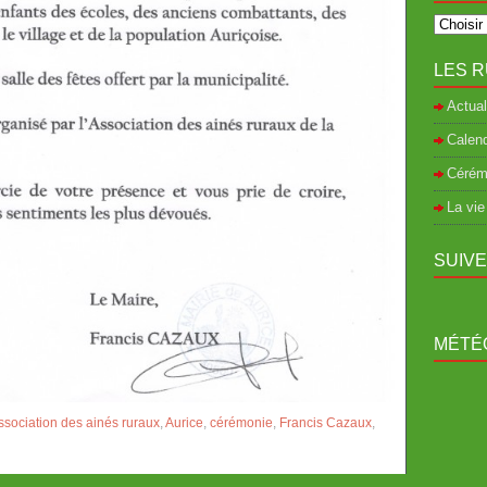
LES R
Actual
Calend
Cérém
La vie
SUIV
MÉTÉO
ssociation des ainés ruraux
,
Aurice
,
cérémonie
,
Francis Cazaux
,