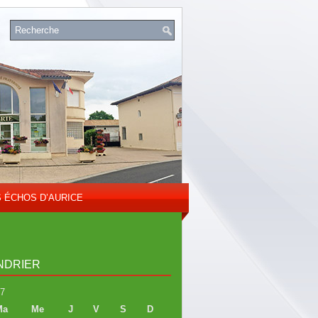
S ÉCHOS D’AURICE
NDRIER
7
Ma
Me
J
V
S
D