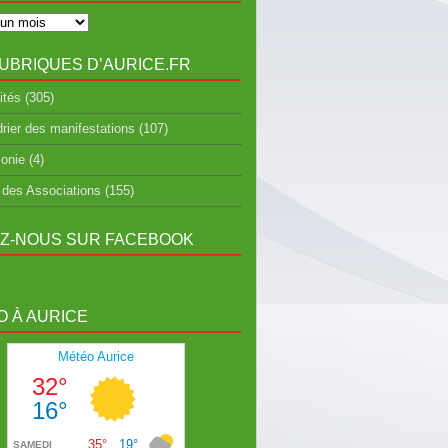
UBRIQUES D’AURICE.FR
ités
(305)
rier des manifestations
(107)
onie
(4)
 des Associations
(155)
EZ-NOUS SUR FACEBOOK
 À AURICE