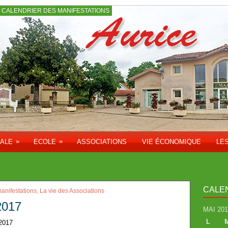
CALENDRIER DES MANIFESTATIONS
»
»
PALE
ECOLE
ASSOCIATIONS
VIE ÉCONOMIQUE
LE
CALE
anifestations
,
La vie des Associations
2017
MAI 201
L
 2017