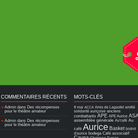
COMMENTAIRES RÉCENTS
MOTS-CLÉS
Admin
dans
Des récompenses
8 mai
Amis de Lagastet
amitié
ACCA
pour le théâtre amateur
solidarité auriçoise
anciens
APE
AS
combattants
APE Aurice
assemblée générale
Admin
dans
Des récompenses
Au'café
Au
Aurice
pour le théâtre amateur
Basket
café
bistrot
Café associatif
d'aurice
bodega
Cauna
Chalosse Tursan