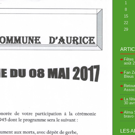
1
8
15
22
29
ARTI
Fêtes 
août
2
Fan Zo
Bleus 
Retour
Associ
La fêt
30 avr
Alma S
bravo
LES A