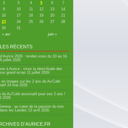
2
3
4
5
6
7
9
10
11
12
13
14
16
17
18
19
20
21
23
24
25
26
27
28
30
31
« avr
juin »
CLES RÉCENTS
d’Aurice 2026 : rendez-vous du 10 au 16
8 juillet 2026
ne à Aurice : vivez la demi-finale des
sur grand écran
11 juillet 2026
 en images sur les 2 ans du Au’Café
atif
24 mai 2026
e du Au’Café associatif pour ses 2 ans !
il 2026
erena : au cœur de la passion du toro
 dans les Landes
13 avril 2026
RCHIVES D’AURICE.FR