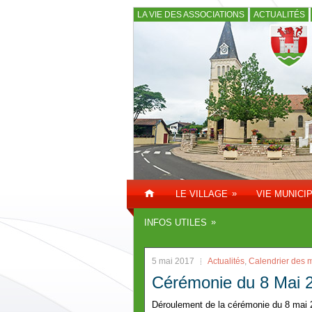
LA VIE DES ASSOCIATIONS
ACTUALITÉS
»
LE VILLAGE
VIE MUNICI
»
INFOS UTILES
5 mai 2017
Actualités
,
Calendrier des m
Cérémonie du 8 Mai 
Déroulement de la cérémonie du 8 mai