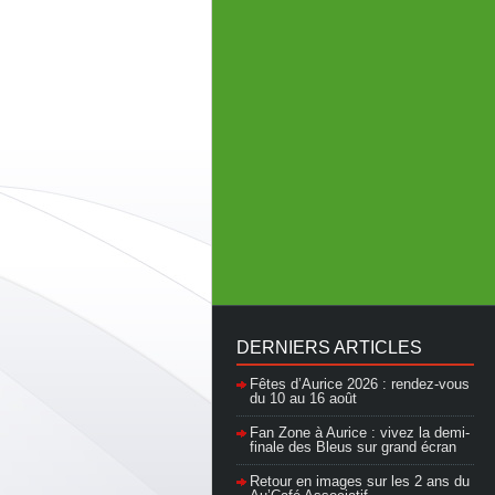
DERNIERS ARTICLES
Fêtes d’Aurice 2026 : rendez-vous
du 10 au 16 août
Fan Zone à Aurice : vivez la demi-
finale des Bleus sur grand écran
Retour en images sur les 2 ans du