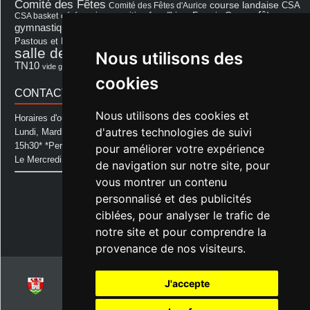
Comité des Fêtes
course landaise
Comité des Fêtes d'Aurice
CSA
fêtes
cérémonie
exposition
Francis Cazaux
CSA basket
feu d'hiver
Les Amis de Lagastet
gymnastique volontaire
Mairie
repas
Photo Club d'Aurice
Pastous et Pastourettes
Saint Sever
salle des fêtes
Souprosse
Nous utilisons des
salle des fêtes d'aurice
théâtre
TN10
Voeux
école
vide grenier
cookies
CONTACT MAIRIE
Nous utilisons des cookies et
Horaires d'ouverture de la Mairie:
d'autres technologies de suivi
Lundi, Mardi, Jeudi et Vendredi : de 08h00 à 11h30 et de 12h30 à
15h30* *Permanence téléphonique jusqu'à 17h00
pour améliorer votre expérience
Le Mercredi : de 08h00 à 11h00
de navigation sur notre site, pour
vous montrer un contenu
Mairie d'Aurice
personnalisé et des publicités
14 Avenue des Pastous
40500 Aurice
ciblées, pour analyser le trafic de
Tel : 05 58 76 06 50
notre site et pour comprendre la
Plus d'infos »
provenance de nos visiteurs.
J'accepte
© 2026
Commune d'Aurice – Landes 40