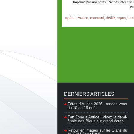
apéritif
,
Aurice
,
carnaval
,
défilé
,
repas
,
tom
DERNIERS ARTICLES
Fêtes d’Aurice 2026 : rendez-vous
du 10 au 16 août
Fan Zone à Aurice : vivez la demi-
finale des Bleus sur grand écran
Retour en images sur les 2 ans du