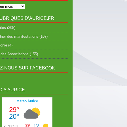
UBRIQUES D’AURICE.FR
ités
(305)
rier des manifestations
(107)
onie
(4)
 des Associations
(155)
EZ-NOUS SUR FACEBOOK
 À AURICE