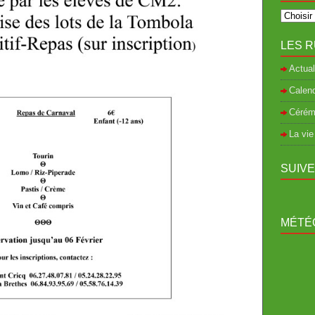
LES R
Actual
Calend
Cérém
La vie
SUIV
MÉTÉO