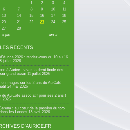
1
2
3
4
6
7
8
9
10
11
13
14
15
16
17
18
20
21
22
23
24
25
27
28
« jan
avr »
CLES RÉCENTS
d’Aurice 2026 : rendez-vous du 10 au 16
8 juillet 2026
ne à Aurice : vivez la demi-finale des
sur grand écran
11 juillet 2026
 en images sur les 2 ans du Au’Café
atif
24 mai 2026
e du Au’Café associatif pour ses 2 ans !
il 2026
erena : au cœur de la passion du toro
 dans les Landes
13 avril 2026
RCHIVES D’AURICE.FR