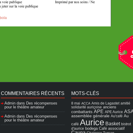
bola
COMMENTAIRES RÉCENTS
MOTS-CLÉS
Admin
dans
Des récompenses
8 mai
Amis de Lagastet
amitié
ACCA
pour le théâtre amateur
solidarité auriçoise
anciens
APE
AS
combattants
APE Aurice
assemblée générale
Admin
dans
Des récompenses
Au'café
Au
Aurice
pour le théâtre amateur
Basket
café
bistrot
Café associatif
d'aurice
bodega
Cauna
Chalosse Tursan