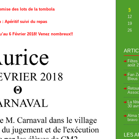
emise des lots de la tombola
5
12
 : Apéritif suivi du repas
19
26
u’au 6 Février 2018! Venez nombreux!!
ARTI
Fêtes 
août
2
Fan Zo
Bleus 
Retour
Associ
La fêt
30 avr
Alma S
bravo
LES A