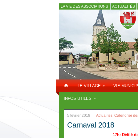
LA VIE DES ASSOCIATIONS
ACTUALITÉS
»
LE VILLAGE
VIE MUNICI
»
INFOS UTILES
5 février 2018
Actualités
,
Calendrier de
Carnaval 2018
17h: Défilé d