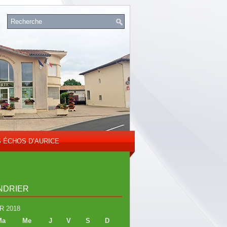
S ÉCHOS D’AURICE
NDRIER
R 2018
Ma
Me
J
V
S
D