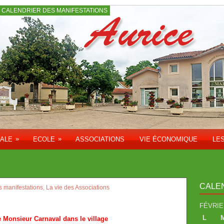
CALENDRIER DES MANIFESTATIONS
»
»
PALE
ECOLE
ASSOCIATIONS
VIE ÉCONOMIQUE
LE
CALE
s manifestations
,
La vie des Associations
FÉVRIE
L
e Monsieur Carnaval dans le village