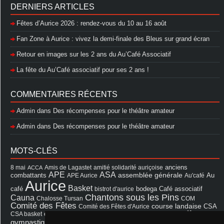
DERNIERS ARTICLES
Fêtes d’Aurice 2026 : rendez-vous du 10 au 16 août
Fan Zone à Aurice : vivez la demi-finale des Bleus sur grand écran
Retour en images sur les 2 ans du Au’Café Associatif
La fête du Au’Café associatif pour ses 2 ans !
COMMENTAIRES RÉCENTS
Admin
dans
Des récompenses pour le théâtre amateur
Admin
dans
Des récompenses pour le théâtre amateur
MOTS-CLÉS
8 mai
Amis de Lagastet
amitié solidarité auriçoise
anciens
ACCA
APE
ASA
assemblée générale
combattants
APE Aurice
Au'café
Au
Aurice
Basket
Café associatif
café
bistrot d'aurice
bodega
Chantons sous les Pins
Cauna
Chalosse Tursan
COM
Comité des Fêtes
course landaise
Comité des Fêtes d'Aurice
CSA
fêtes
cérémonie
exposition
Francis Cazaux
CSA basket
feu d'hiver
Les Amis de Lagastet
gymnastique volontaire
Mairie