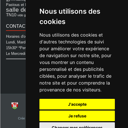
repas
Photo Club d'Aurice
Pastous et Pastourettes
Saint Sever
salle des fêtes
Nous utilisons des
Souprosse
salle des fêtes d'aurice
théâtre
TN10
Voeux
école
vide grenier
cookies
CONTACT MAIRIE
Nous utilisons des cookies et
Horaires d'ouverture de la Mairie:
d'autres technologies de suivi
Lundi, Mardi, Jeudi et Vendredi : de 08h00 à 11h30 et de 12h30 à
pour améliorer votre expérience
15h30* *Permanence téléphonique jusqu'à 17h00
Le Mercredi : de 08h00 à 11h00
de navigation sur notre site, pour
vous montrer un contenu
Mairie d'Aurice
personnalisé et des publicités
14 Avenue des Pastous
40500 Aurice
ciblées, pour analyser le trafic de
Tel : 05 58 76 06 50
notre site et pour comprendre la
Plus d'infos »
provenance de nos visiteurs.
J'accepte
© 2026
Commune d'Aurice – Landes 40
Je refuse
Crée par
NetClic.fr
| Theme Designé et hébergé par : NetClic.fr
visiteurs depuis le 1er janvier 2015
Changer mes préférences