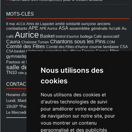
MOTS-CLÉS
8 mai
Amis de Lagastet
amitié solidarité auriçoise
anciens
ACCA
APE
ASA
assemblée générale
combattants
APE Aurice
Au'café
Au
Aurice
Basket
Café associatif
café
bistrot d'aurice
bodega
Chantons sous les Pins
Cauna
Chalosse Tursan
COM
Comité des Fêtes
course landaise
Comité des Fêtes d'Aurice
CSA
fêtes
cérémonie
exposition
Francis Cazaux
CSA basket
feu d'hiver
Les Amis de Lagastet
gymnastique volontaire
Mairie
repas
Photo Club d'Aurice
Pastous et Pastourettes
Saint Sever
salle des fêtes
Souprosse
salle des fêtes d'aurice
Nous utilisons des
théâtre
TN10
Voeux
école
vide grenier
cookies
CONTACT MAIRIE
Nous utilisons des cookies et
Horaires d'ouverture de la Mairie:
Lundi, Mardi, Jeudi et Vendredi : de 08h00 à 11h30 et de 12h30 à
d'autres technologies de suivi
15h30* *Permanence téléphonique jusqu'à 17h00
pour améliorer votre expérience
Le Mercredi : de 08h00 à 11h00
de navigation sur notre site, pour
vous montrer un contenu
Mairie d'Aurice
14 Avenue des Pastous
personnalisé et des publicités