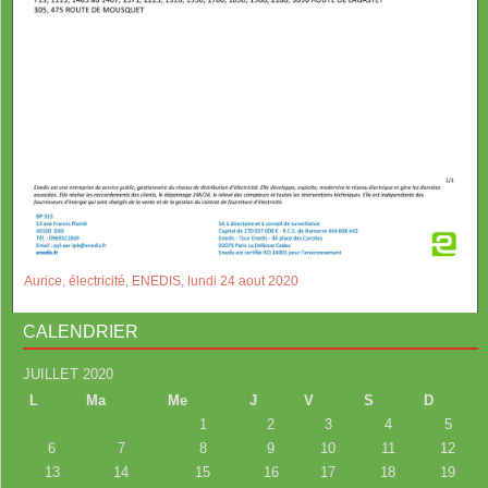
Aurice
,
électricité
,
ENEDIS
,
lundi 24 aout 2020
CALENDRIER
JUILLET 2020
L
Ma
Me
J
V
S
D
1
2
3
4
5
6
7
8
9
10
11
12
13
14
15
16
17
18
19