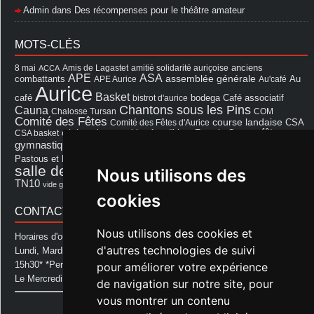
Admin
dans
Des récompenses pour le théâtre amateur
MOTS-CLÉS
8 mai
Amis de Lagastet
amitié solidarité auriçoise
anciens
ACCA
APE
ASA
assemblée générale
combattants
APE Aurice
Au'café
Au
Aurice
Basket
Café associatif
café
bistrot d'aurice
bodega
Chantons sous les Pins
Cauna
Chalosse Tursan
COM
Comité des Fêtes
course landaise
Comité des Fêtes d'Aurice
CSA
fêtes
cérémonie
exposition
Francis Cazaux
CSA basket
feu d'hiver
Les Amis de Lagastet
gymnastique volontaire
Mairie
repas
Photo Club d'Aurice
Pastous et Pastourettes
Saint Sever
salle des fêtes
Nous utilisons des
Souprosse
salle des fêtes d'aurice
théâtre
TN10
Voeux
école
vide grenier
cookies
CONTACT MAIRIE
Nous utilisons des cookies et
Horaires d'ouverture de la Mairie:
d'autres technologies de suivi
Lundi, Mardi, Jeudi et Vendredi : de 08h00 à 11h30 et de 12h30 à
15h30* *Permanence téléphonique jusqu'à 17h00
pour améliorer votre expérience
Le Mercredi : de 08h00 à 11h00
de navigation sur notre site, pour
vous montrer un contenu
Mairie d'Aurice