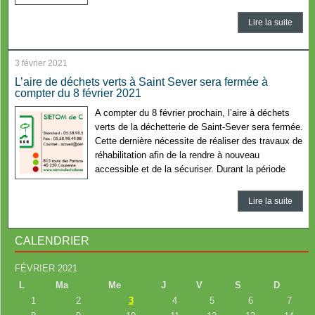
Lire la suite
3 février 2021
L’aire de déchets verts à Saint Sever sera fermée à
compter du 8 février 2021
A compter du 8 février prochain, l’aire à déchets
verts de la déchetterie de Saint-Sever sera fermée.
Cette dernière nécessite de réaliser des travaux de
réhabilitation afin de la rendre à nouveau
accessible et de la sécuriser. Durant la période
Lire la suite
CALENDRIER
FÉVRIER 2021
L
Ma
Me
J
V
S
D
1
2
3
4
5
6
7