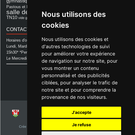
Les Amis de Lagastet
gymnastique volontaire
Mairie
repas
Photo Club d'Aurice
Pastous et Pastourettes
Saint Sever
salle des fêtes
Nous utilisons des
Souprosse
salle des fêtes d'aurice
théâtre
TN10
Voeux
école
vide grenier
cookies
CONTACT MAIRIE
Nous utilisons des cookies et
Horaires d'ouverture de la Mairie:
d'autres technologies de suivi
Lundi, Mardi, Jeudi et Vendredi : de 08h00 à 11h30 et de 12h30 à
15h30* *Permanence téléphonique jusqu'à 17h00
pour améliorer votre expérience
Le Mercredi : de 08h00 à 11h00
de navigation sur notre site, pour
vous montrer un contenu
Mairie d'Aurice
personnalisé et des publicités
14 Avenue des Pastous
40500 Aurice
ciblées, pour analyser le trafic de
Tel : 05 58 76 06 50
notre site et pour comprendre la
Plus d'infos »
provenance de nos visiteurs.
J'accepte
© 2026
Commune d'Aurice – Landes 40
Je refuse
Crée par
NetClic.fr
| Theme Designé et hébergé par : NetClic.fr