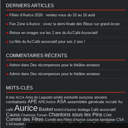
DERNIERS ARTICLES
Fêtes d’Aurice 2026 : rendez-vous du 10 au 16 août
Fan Zone à Aurice : vivez la demi-finale des Bleus sur grand écran
Retour en images sur les 2 ans du Au’Café Associatif
La fête du Au’Café associatif pour ses 2 ans !
COMMENTAIRES RÉCENTS
Admin
dans
Des récompenses pour le théâtre amateur
Admin
dans
Des récompenses pour le théâtre amateur
MOTS-CLÉS
8 mai
Amis de Lagastet
amitié solidarité auriçoise
anciens
ACCA
APE
ASA
assemblée générale
combattants
APE Aurice
Au'café
Au
Aurice
Basket
Café associatif
café
bistrot d'aurice
bodega
Chantons sous les Pins
Cauna
Chalosse Tursan
COM
Comité des Fêtes
course landaise
Comité des Fêtes d'Aurice
CSA
fêtes
cérémonie
exposition
Francis Cazaux
CSA basket
feu d'hiver