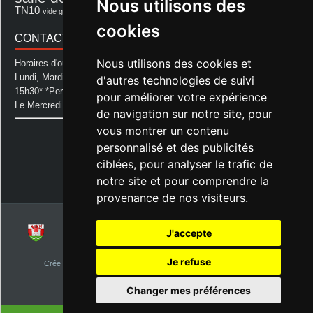
Nous utilisons des
théâtre
TN10
Voeux
école
vide grenier
cookies
CONTACT MAIRIE
Nous utilisons des cookies et
Horaires d'ouverture de la Mairie:
Lundi, Mardi, Jeudi et Vendredi : de 08h00 à 11h30 et de 12h30 à
d'autres technologies de suivi
15h30* *Permanence téléphonique jusqu'à 17h00
pour améliorer votre expérience
Le Mercredi : de 08h00 à 11h00
de navigation sur notre site, pour
vous montrer un contenu
Mairie d'Aurice
14 Avenue des Pastous
personnalisé et des publicités
40500 Aurice
ciblées, pour analyser le trafic de
Tel : 05 58 76 06 50
notre site et pour comprendre la
Plus d'infos »
provenance de nos visiteurs.
J'accepte
© 2026
Commune d'Aurice – Landes 40
Je refuse
Crée par
NetClic.fr
| Theme Designé et hébergé par : NetClic.fr
visiteurs depuis le 1er janvier 2015
Changer mes préférences