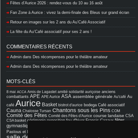
Fêtes d’Aurice 2026 : rendez-vous du 10 au 16 août
Fan Zone à Aurice : vivez la demi-finale des Bleus sur grand écran
Retour en images sur les 2 ans du Au’Café Associatif
La fête du Au’Café associatif pour ses 2 ans !
COMMENTAIRES RÉCENTS
Admin
dans
Des récompenses pour le théâtre amateur
Admin
dans
Des récompenses pour le théâtre amateur
MOTS-CLÉS
8 mai
Amis de Lagastet
amitié solidarité auriçoise
anciens
ACCA
APE
ASA
assemblée générale
combattants
APE Aurice
Au'café
Au
Aurice
Basket
Café associatif
café
bistrot d'aurice
bodega
Chantons sous les Pins
Cauna
Chalosse Tursan
COM
Comité des Fêtes
course landaise
Comité des Fêtes d'Aurice
CSA
fêtes
cérémonie
exposition
Francis Cazaux
CSA basket
feu d'hiver
Les Amis de Lagastet
gymnastique volontaire
Mairie
repas
Photo Club d'Aurice
Pastous et Pastourettes
Saint Sever
salle des fêtes
Souprosse
salle des fêtes d'aurice