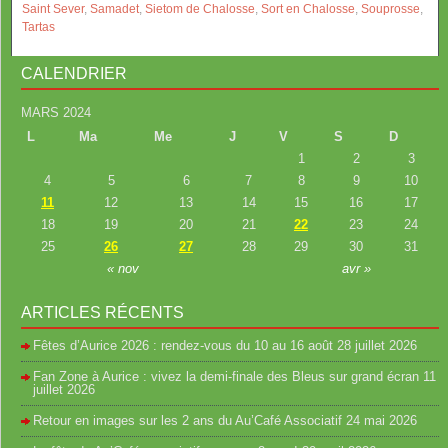
Saint Sever
,
Samadet
,
Sietom de Chalosse
,
Sort en Chalosse
,
Souprosse
,
Tartas
CALENDRIER
MARS 2024
L
Ma
Me
J
V
S
D
1
2
3
4
5
6
7
8
9
10
11
12
13
14
15
16
17
18
19
20
21
22
23
24
25
26
27
28
29
30
31
« nov
avr »
ARTICLES RÉCENTS
Fêtes d’Aurice 2026 : rendez-vous du 10 au 16 août
28 juillet 2026
Fan Zone à Aurice : vivez la demi-finale des Bleus sur grand écran
11
juillet 2026
Retour en images sur les 2 ans du Au’Café Associatif
24 mai 2026