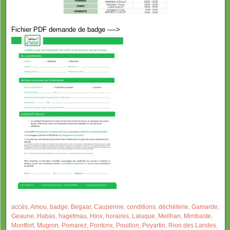
Fichier PDF demande de badge —->
accès
,
Amou
,
badge
,
Begaar
,
Caupenne
,
conditions
,
déchèterie
,
Gamarde
,
Geaune
,
Habas
,
hagetmau
,
Hinx
,
horaires
,
Laluque
,
Meilhan
,
Mimbaste
,
Montfort
,
Mugron
,
Pomarez
,
Pontonx
,
Pouillon
,
Poyartin
,
Rion des Landes
,