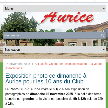
14 novembre 2025
Actualités
,
Calendrier des manifestations
,
La vie des
Associations
Exposition photo ce dimanche à
Aurice pour les 10 ans du Club
Le
Photo Club d’Aurice
invite le public à son exposition de
photographies ce
dimanche 16 novembre 2025
, à la salle des fêtes.
L’entrée est
gratuite
, et la visite est possible de
9h à 12h
puis de
14h
à 17h
.