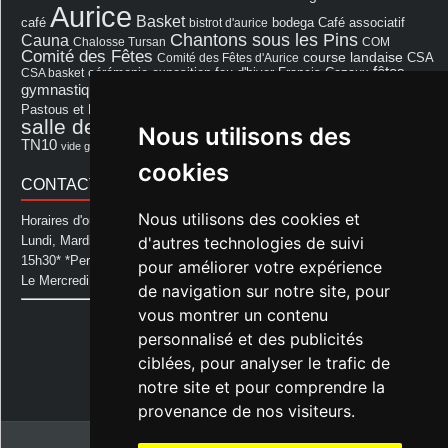
Aurice
Basket
Café associatif
café
bistrot d'aurice
bodega
Chantons sous les Pins
Cauna
Chalosse Tursan
COM
Comité des Fêtes
course landaise
Comité des Fêtes d'Aurice
CSA
fêtes
cérémonie
exposition
Francis Cazaux
CSA basket
feu d'hiver
Les Amis de Lagastet
gymnastique volontaire
Mairie
repas
Photo Club d'Aurice
Pastous et Pastourettes
Saint Sever
salle des fêtes
Souprosse
Nous utilisons des
salle des fêtes d'aurice
théâtre
TN10
Voeux
école
vide grenier
cookies
CONTACT MAIRIE
Nous utilisons des cookies et
Horaires d'ouverture de la Mairie:
d'autres technologies de suivi
Lundi, Mardi, Jeudi et Vendredi : de 08h00 à 11h30 et de 12h30 à
15h30* *Permanence téléphonique jusqu'à 17h00
pour améliorer votre expérience
Le Mercredi : de 08h00 à 11h00
de navigation sur notre site, pour
vous montrer un contenu
Mairie d'Aurice
14 Avenue des Pastous
personnalisé et des publicités
40500 Aurice
ciblées, pour analyser le trafic de
Tel : 05 58 76 06 50
notre site et pour comprendre la
Plus d'infos »
provenance de nos visiteurs.