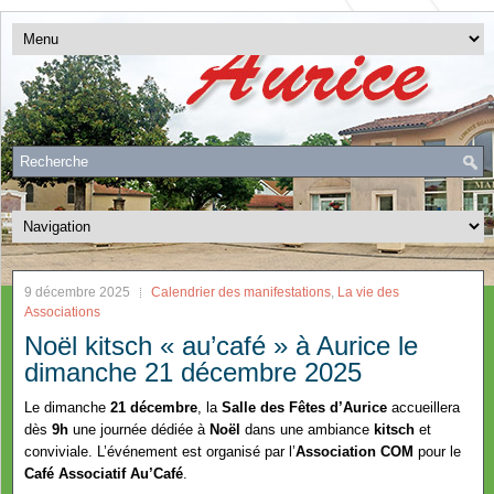
9 décembre 2025
Calendrier des manifestations
,
La vie des
Associations
Noël kitsch « au’café » à Aurice le
dimanche 21 décembre 2025
Le dimanche
21 décembre
, la
Salle des Fêtes d’Aurice
accueillera
dès
9h
une journée dédiée à
Noël
dans une ambiance
kitsch
et
conviviale. L’événement est organisé par l’
Association COM
pour le
Café Associatif Au’Café
.