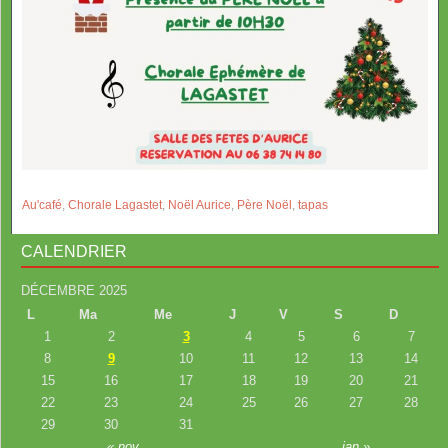
Au'café
,
Chorale Lagastet
,
Noël Aurice
,
Père Noël
,
tapas
CALENDRIER
DÉCEMBRE 2025
L
Ma
Me
J
V
S
D
1
2
3
4
5
6
7
8
9
10
11
12
13
14
15
16
17
18
19
20
21
22
23
24
25
26
27
28
29
30
31
« nov
jan »