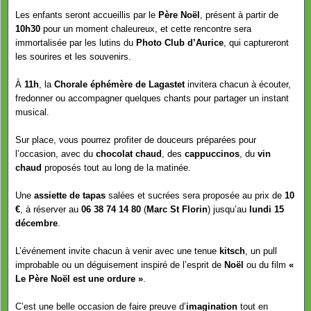
Les enfants seront accueillis par le
Père Noël
, présent à partir de
10h30
pour un moment chaleureux, et cette rencontre sera
immortalisée par les lutins du
Photo Club d’Aurice
, qui captureront
les sourires et les souvenirs.
À
11h
, la
Chorale éphémère de Lagastet
invitera chacun à écouter,
fredonner ou accompagner quelques chants pour partager un instant
musical.
Sur place, vous pourrez profiter de douceurs préparées pour
l’occasion, avec du
chocolat chaud
, des
cappuccinos
, du
vin
chaud
proposés tout au long de la matinée.
Une
assiette de tapas
salées et sucrées sera proposée au prix de
10
€
, à réserver au
06 38 74 14 80
(
Marc St Florin
) jusqu’au
lundi 15
décembre
.
L’événement invite chacun à venir avec une tenue
kitsch
, un pull
improbable ou un déguisement inspiré de l’esprit de
Noël
ou du film
«
Le Père Noël est une ordure »
.
C’est une belle occasion de faire preuve d’
imagination
tout en