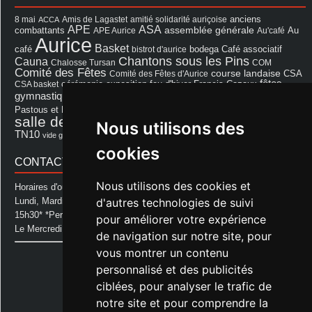
8 mai
Amis de Lagastet
amitié solidarité auriçoise
anciens
ACCA
APE
ASA
assemblée générale
combattants
APE Aurice
Au'café
Au
Aurice
Basket
Café associatif
café
bistrot d'aurice
bodega
Chantons sous les Pins
Cauna
Chalosse Tursan
COM
Comité des Fêtes
course landaise
Comité des Fêtes d'Aurice
CSA
fêtes
cérémonie
exposition
Francis Cazaux
CSA basket
feu d'hiver
Les Amis de Lagastet
gymnastique volontaire
Mairie
repas
Photo Club d'Aurice
Pastous et Pastourettes
Saint Sever
salle des fêtes
Souprosse
Nous utilisons des
salle des fêtes d'aurice
théâtre
TN10
Voeux
école
vide grenier
cookies
CONTACT MAIRIE
Nous utilisons des cookies et
Horaires d'ouverture de la Mairie:
d'autres technologies de suivi
Lundi, Mardi, Jeudi et Vendredi : de 08h00 à 11h30 et de 12h30 à
15h30* *Permanence téléphonique jusqu'à 17h00
pour améliorer votre expérience
Le Mercredi : de 08h00 à 11h00
de navigation sur notre site, pour
vous montrer un contenu
Mairie d'Aurice
14 Avenue des Pastous
personnalisé et des publicités
40500 Aurice
ciblées, pour analyser le trafic de
Tel : 05 58 76 06 50
notre site et pour comprendre la
Plus d'infos »