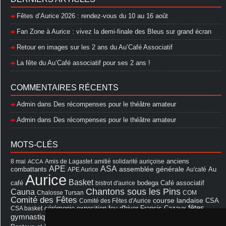
Fêtes d’Aurice 2026 : rendez-vous du 10 au 16 août
Fan Zone à Aurice : vivez la demi-finale des Bleus sur grand écran
Retour en images sur les 2 ans du Au’Café Associatif
La fête du Au’Café associatif pour ses 2 ans !
COMMENTAIRES RÉCENTS
Admin
dans
Des récompenses pour le théâtre amateur
Admin
dans
Des récompenses pour le théâtre amateur
MOTS-CLÉS
8 mai
Amis de Lagastet
amitié solidarité auriçoise
anciens
ACCA
APE
ASA
assemblée générale
combattants
APE Aurice
Au'café
Au
Aurice
Basket
Café associatif
café
bistrot d'aurice
bodega
Chantons sous les Pins
Cauna
Chalosse Tursan
COM
Comité des Fêtes
course landaise
Comité des Fêtes d'Aurice
CSA
fêtes
cérémonie
exposition
Francis Cazaux
CSA basket
feu d'hiver
Les Amis de Lagastet
gymnastique volontaire
Mairie
repas