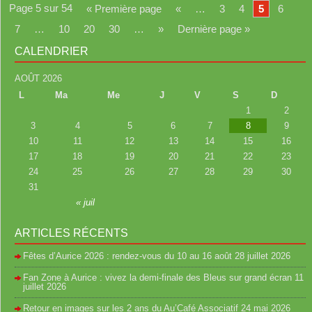
Page 5 sur 54
« Première page
«
…
3
4
5
6
7
…
10
20
30
…
»
Dernière page »
CALENDRIER
AOÛT 2026
L
Ma
Me
J
V
S
D
1
2
3
4
5
6
7
8
9
10
11
12
13
14
15
16
17
18
19
20
21
22
23
24
25
26
27
28
29
30
31
« juil
ARTICLES RÉCENTS
Fêtes d’Aurice 2026 : rendez-vous du 10 au 16 août
28 juillet 2026
Fan Zone à Aurice : vivez la demi-finale des Bleus sur grand écran
11
juillet 2026
Retour en images sur les 2 ans du Au’Café Associatif
24 mai 2026