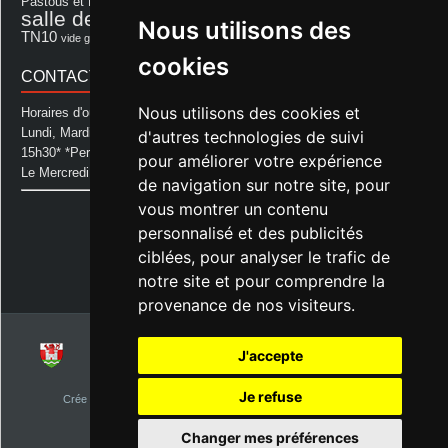
Photo Club d'Aurice
Pastous et Pastourettes
Saint Sever
salle des fêtes
Souprosse
salle des fêtes d'aurice
théâtre
Nous utilisons des
TN10
Voeux
école
vide grenier
cookies
CONTACT MAIRIE
Nous utilisons des cookies et
Horaires d'ouverture de la Mairie:
Lundi, Mardi, Jeudi et Vendredi : de 08h00 à 11h30 et de 12h30 à
d'autres technologies de suivi
15h30* *Permanence téléphonique jusqu'à 17h00
pour améliorer votre expérience
Le Mercredi : de 08h00 à 11h00
de navigation sur notre site, pour
vous montrer un contenu
Mairie d'Aurice
14 Avenue des Pastous
personnalisé et des publicités
40500 Aurice
ciblées, pour analyser le trafic de
Tel : 05 58 76 06 50
notre site et pour comprendre la
Plus d'infos »
provenance de nos visiteurs.
J'accepte
© 2026
Commune d'Aurice – Landes 40
Je refuse
Crée par
NetClic.fr
| Theme Designé et hébergé par : NetClic.fr
visiteurs depuis le 1er janvier 2015
Changer mes préférences