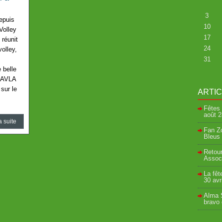
3
epuis
10
Volley
17
 réunit
24
olley,
31
 belle
l’AVLA
sur le
ARTI
Fêtes 
août
2
a suite
Fan Zo
Bleus 
Retour
Associ
La fêt
30 avr
Alma S
bravo