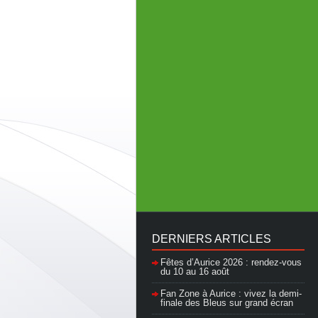
DERNIERS ARTICLES
Fêtes d’Aurice 2026 : rendez-vous
du 10 au 16 août
Fan Zone à Aurice : vivez la demi-
finale des Bleus sur grand écran