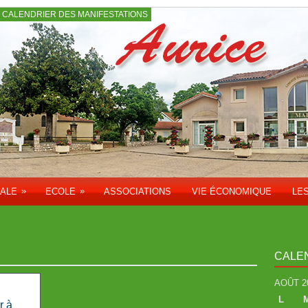
CALENDRIER DES MANIFESTATIONS
»
»
PALE
ECOLE
ASSOCIATIONS
VIE ÉCONOMIQUE
LE
CALE
AOÛT 2
L
r à