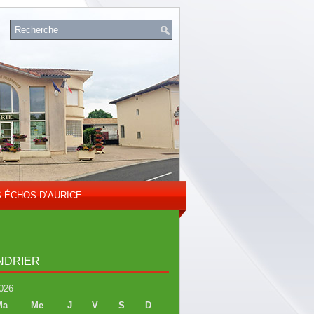
S ÉCHOS D’AURICE
NDRIER
026
Ma
Me
J
V
S
D