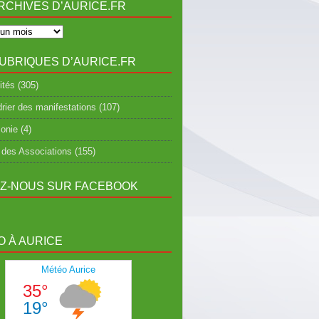
RCHIVES D’AURICE.FR
UBRIQUES D’AURICE.FR
ités
(305)
rier des manifestations
(107)
onie
(4)
 des Associations
(155)
EZ-NOUS SUR FACEBOOK
 À AURICE