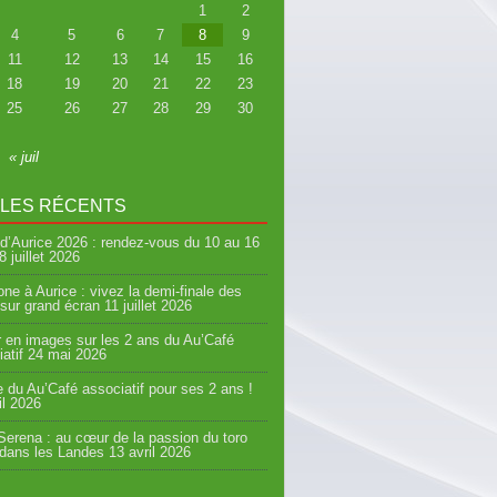
1
2
4
5
6
7
8
9
11
12
13
14
15
16
18
19
20
21
22
23
25
26
27
28
29
30
« juil
CLES RÉCENTS
d’Aurice 2026 : rendez-vous du 10 au 16
8 juillet 2026
ne à Aurice : vivez la demi-finale des
sur grand écran
11 juillet 2026
 en images sur les 2 ans du Au’Café
atif
24 mai 2026
e du Au’Café associatif pour ses 2 ans !
il 2026
erena : au cœur de la passion du toro
 dans les Landes
13 avril 2026