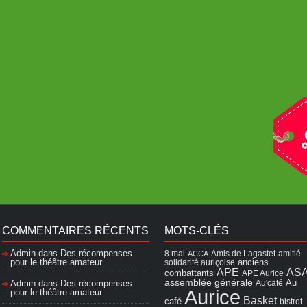
COMMENTAIRES RÉCENTS
MOTS-CLÉS
Admin
dans
Des récompenses
8 mai
Amis de Lagastet
amitié
ACCA
pour le théâtre amateur
solidarité auriçoise
anciens
APE
AS
combattants
APE Aurice
assemblée générale
Admin
dans
Des récompenses
Au'café
Au
Aurice
pour le théâtre amateur
Basket
café
bistrot