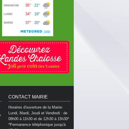
CONTACT MAIRIE
Horaires d'ouverture de la Mairie:
Lundi, Mardi, Jeudi et Vendredi : de
A
08h00 à 11h30 et de 12h30 à 15h30*
*Permanence téléphonique jusqu'à