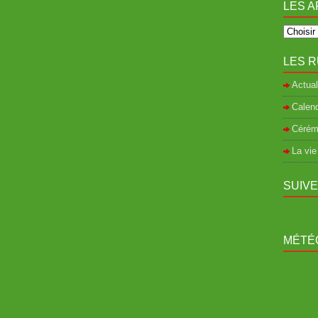
LES A
LES R
Actual
Calend
Cérém
La vie
SUIV
MÉTÉO