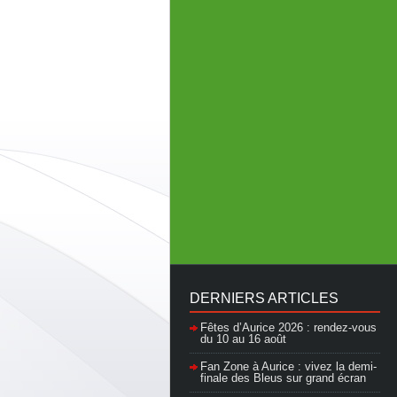
DERNIERS ARTICLES
Fêtes d’Aurice 2026 : rendez-vous
du 10 au 16 août
Fan Zone à Aurice : vivez la demi-
finale des Bleus sur grand écran