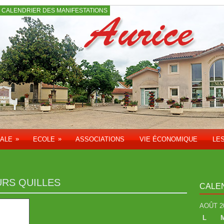
CALENDRIER DES MANIFESTATIONS
»
»
PALE
ECOLE
ASSOCIATIONS
VIE ÉCONOMIQUE
LE
RS QUILLES
CALE
AOÛT 2
L