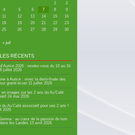
1
2
4
5
6
7
8
9
11
12
13
14
15
16
18
19
20
21
22
23
25
26
27
28
29
30
« juil
CLES RÉCENTS
d’Aurice 2026 : rendez-vous du 10 au 16
8 juillet 2026
ne à Aurice : vivez la demi-finale des
sur grand écran
11 juillet 2026
 en images sur les 2 ans du Au’Café
atif
24 mai 2026
e du Au’Café associatif pour ses 2 ans !
il 2026
erena : au cœur de la passion du toro
 dans les Landes
13 avril 2026