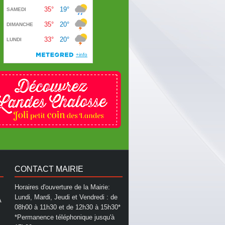
CONTACT MAIRIE
Horaires d'ouverture de la Mairie:
Lundi, Mardi, Jeudi et Vendredi : de
A
08h00 à 11h30 et de 12h30 à 15h30*
*Permanence téléphonique jusqu'à