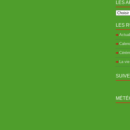
LES A
LES R
Actual
Calend
Cérém
La vie
SUIV
MÉTÉO