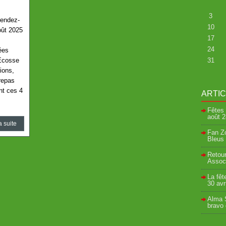
3
rendez-
10
oût 2025
17
24
cées
’Écosse
31
ions,
repas
nt ces 4
ARTI
Fêtes 
août
2
a suite
Fan Zo
Bleus 
Retour
Associ
La fêt
30 avr
Alma S
bravo