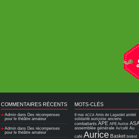
COMMENTAIRES RÉCENTS
MOTS-CLÉS
Admin
dans
Des récompenses
8 mai
Amis de Lagastet
amitié
ACCA
pour le théâtre amateur
solidarité auriçoise
anciens
APE
AS
combattants
APE Aurice
assemblée générale
Admin
dans
Des récompenses
Au'café
Au
Aurice
pour le théâtre amateur
Basket
café
bistrot