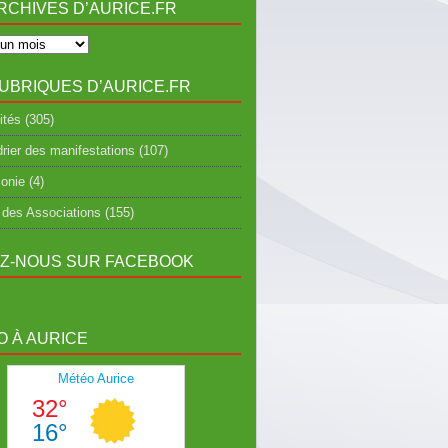
RCHIVES D’AURICE.FR
UBRIQUES D’AURICE.FR
ités
(305)
rier des manifestations
(107)
onie
(4)
 des Associations
(155)
EZ-NOUS SUR FACEBOOK
 À AURICE