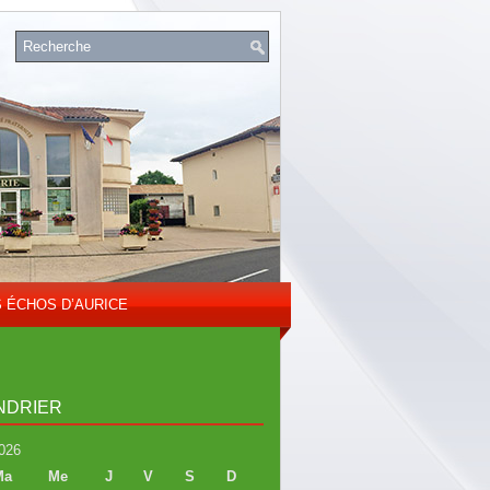
S ÉCHOS D’AURICE
NDRIER
026
Ma
Me
J
V
S
D