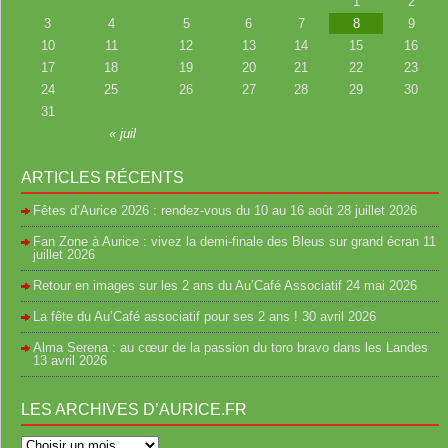
1
2
3
4
5
6
7
8
9
10
11
12
13
14
15
16
17
18
19
20
21
22
23
24
25
26
27
28
29
30
31
« juil
ARTICLES RÉCENTS
Fêtes d’Aurice 2026 : rendez-vous du 10 au 16 août
28 juillet 2026
Fan Zone à Aurice : vivez la demi-finale des Bleus sur grand écran
11
juillet 2026
Retour en images sur les 2 ans du Au’Café Associatif
24 mai 2026
La fête du Au’Café associatif pour ses 2 ans !
30 avril 2026
Alma Serena : au cœur de la passion du toro bravo dans les Landes
13 avril 2026
LES ARCHIVES D’AURICE.FR