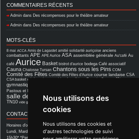
COMMENTAIRES RÉCENTS
Admin
dans
Des récompenses pour le théâtre amateur
Admin
dans
Des récompenses pour le théâtre amateur
MOTS-CLÉS
8 mai
Amis de Lagastet
amitié solidarité auriçoise
anciens
ACCA
APE
ASA
assemblée générale
combattants
APE Aurice
Au'café
Au
Aurice
Basket
Café associatif
café
bistrot d'aurice
bodega
Chantons sous les Pins
Cauna
Chalosse Tursan
COM
Comité des Fêtes
course landaise
Comité des Fêtes d'Aurice
CSA
fêtes
cérémonie
exposition
Francis Cazaux
CSA basket
feu d'hiver
Les Amis de Lagastet
gymnastique volontaire
Mairie
repas
Photo Club d'Aurice
Pastous et Pastourettes
Saint Sever
salle des fêtes
Nous utilisons des
Souprosse
salle des fêtes d'aurice
théâtre
TN10
Voeux
école
vide grenier
cookies
CONTACT MAIRIE
Nous utilisons des cookies et
Horaires d'ouverture de la Mairie:
d'autres technologies de suivi
Lundi, Mardi, Jeudi et Vendredi : de 08h00 à 11h30 et de 12h30 à
15h30* *Permanence téléphonique jusqu'à 17h00
pour améliorer votre expérience