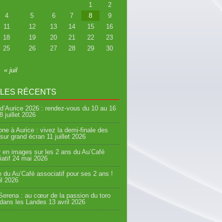
1
2
4
5
6
7
8
9
11
12
13
14
15
16
18
19
20
21
22
23
25
26
27
28
29
30
« juil
CLES RÉCENTS
d’Aurice 2026 : rendez-vous du 10 au 16
8 juillet 2026
ne à Aurice : vivez la demi-finale des
sur grand écran
11 juillet 2026
 en images sur les 2 ans du Au’Café
atif
24 mai 2026
e du Au’Café associatif pour ses 2 ans !
il 2026
erena : au cœur de la passion du toro
 dans les Landes
13 avril 2026