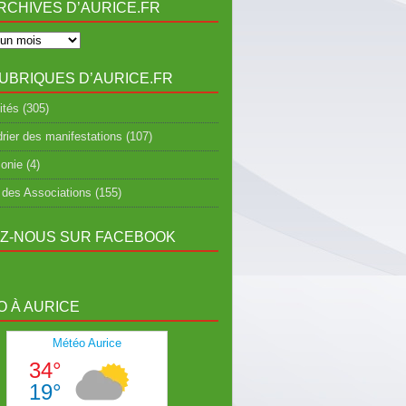
RCHIVES D’AURICE.FR
UBRIQUES D’AURICE.FR
ités
(305)
rier des manifestations
(107)
onie
(4)
 des Associations
(155)
EZ-NOUS SUR FACEBOOK
 À AURICE