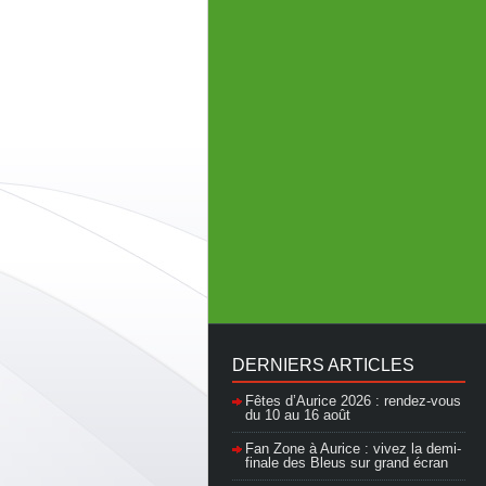
DERNIERS ARTICLES
Fêtes d’Aurice 2026 : rendez-vous
du 10 au 16 août
Fan Zone à Aurice : vivez la demi-
finale des Bleus sur grand écran