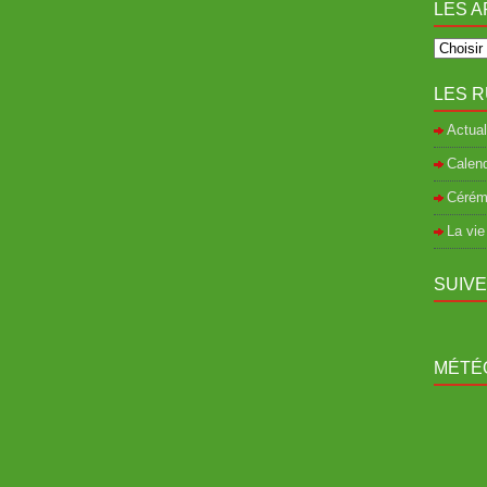
LES A
LES R
Actual
Calend
Cérém
La vie
SUIV
MÉTÉO