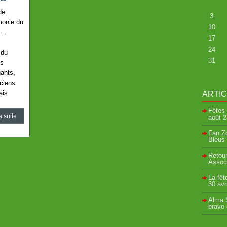
de
3
monie du
10
i …
17
24
 du
31
ts
ants,
nciens
ais
ARTI
Fêtes 
a suite
août
2
Fan Zo
Bleus 
Retour
Associ
La fêt
30 avr
Alma S
bravo