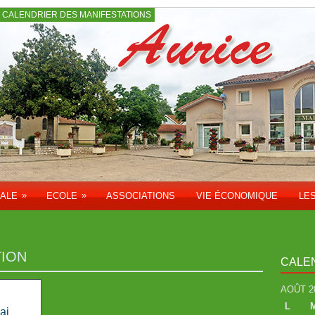
CALENDRIER DES MANIFESTATIONS
»
»
PALE
ECOLE
ASSOCIATIONS
VIE ÉCONOMIQUE
LE
TION
CALE
AOÛT 2
L
ai