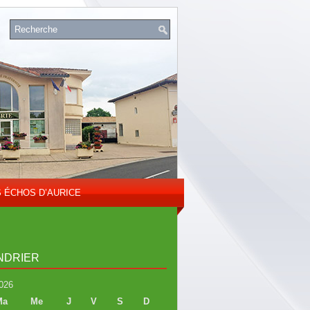
S ÉCHOS D’AURICE
NDRIER
026
Ma
Me
J
V
S
D