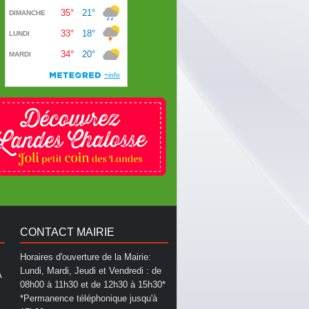
CONTACT MAIRIE
Horaires d'ouverture de la Mairie:
Lundi, Mardi, Jeudi et Vendredi : de
A
08h00 à 11h30 et de 12h30 à 15h30*
*Permanence téléphonique jusqu'à