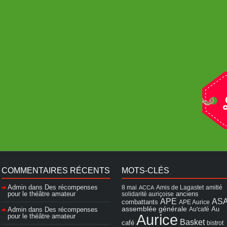
COMMENTAIRES RÉCENTS
MOTS-CLÉS
Admin
dans
Des récompenses
8 mai
Amis de Lagastet
amitié
ACCA
pour le théâtre amateur
solidarité auriçoise
anciens
APE
AS
combattants
APE Aurice
assemblée générale
Admin
dans
Des récompenses
Au'café
Au
Aurice
pour le théâtre amateur
Basket
café
bistrot