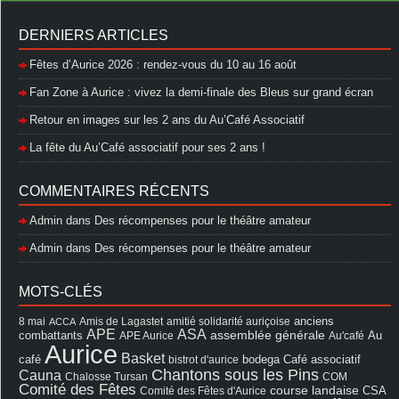
DERNIERS ARTICLES
Fêtes d’Aurice 2026 : rendez-vous du 10 au 16 août
Fan Zone à Aurice : vivez la demi-finale des Bleus sur grand écran
Retour en images sur les 2 ans du Au’Café Associatif
La fête du Au’Café associatif pour ses 2 ans !
COMMENTAIRES RÉCENTS
Admin
dans
Des récompenses pour le théâtre amateur
Admin
dans
Des récompenses pour le théâtre amateur
MOTS-CLÉS
8 mai
Amis de Lagastet
amitié solidarité auriçoise
anciens
ACCA
APE
ASA
assemblée générale
combattants
APE Aurice
Au'café
Au
Aurice
Basket
Café associatif
café
bistrot d'aurice
bodega
Chantons sous les Pins
Cauna
Chalosse Tursan
COM
Comité des Fêtes
course landaise
Comité des Fêtes d'Aurice
CSA