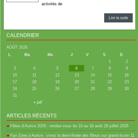
activités de
Lire la suite
CALENDRIER
AOÛT 2026
L
Ma
Me
J
V
S
D
1
2
3
4
5
6
7
8
9
10
11
12
13
14
15
16
17
18
19
20
21
22
23
24
25
26
27
28
29
30
31
« juil
ARTICLES RÉCENTS
Fêtes d’Aurice 2026 : rendez-vous du 10 au 16 août
28 juillet 2026
Fan Zone à Aurice : vivez la demi-finale des Bleus sur grand écran
11