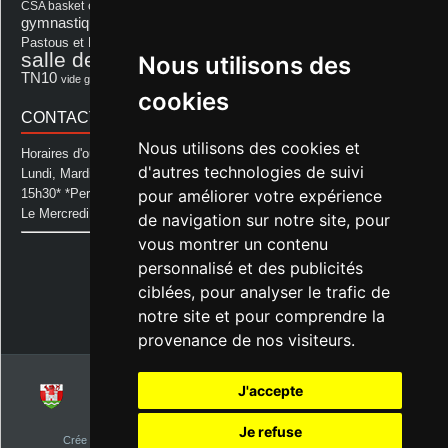
fêtes
cérémonie
exposition
Francis Cazaux
CSA basket
feu d'hiver
Les Amis de Lagastet
gymnastique volontaire
Mairie
repas
Photo Club d'Aurice
Pastous et Pastourettes
Saint Sever
salle des fêtes
Nous utilisons des
Souprosse
salle des fêtes d'aurice
théâtre
TN10
Voeux
école
vide grenier
cookies
CONTACT MAIRIE
Nous utilisons des cookies et
Horaires d'ouverture de la Mairie:
d'autres technologies de suivi
Lundi, Mardi, Jeudi et Vendredi : de 08h00 à 11h30 et de 12h30 à
pour améliorer votre expérience
15h30* *Permanence téléphonique jusqu'à 17h00
Le Mercredi : de 08h00 à 11h00
de navigation sur notre site, pour
vous montrer un contenu
Mairie d'Aurice
personnalisé et des publicités
14 Avenue des Pastous
40500 Aurice
ciblées, pour analyser le trafic de
Tel : 05 58 76 06 50
notre site et pour comprendre la
Plus d'infos »
provenance de nos visiteurs.
J'accepte
© 2026
Commune d'Aurice – Landes 40
Je refuse
Crée par
NetClic.fr
| Theme Designé et hébergé par : NetClic.fr