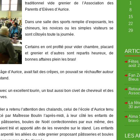
1
traditionnel vide grenier de l’Association des
Parents d’Elèves d’Aurice.
8
15
Dans une salle des sports remplie d’exposants, les
22
chineurs, les novices ou les simples visiteurs se
29
sont côtoyés toute la journée.
Certains en ont profité pour vider chambre, placard
ARTI
et grenier et d’autres sont repartis heureux, de
bonnes affaires plein les bras!
Fêtes 
août
2
âge d’Aurice, avait fait des crêpes, on pouvait se réchauffer autour
Fan Zo
stand.
Bleus 
Retour
vec un excellent tourin, un tout aussi bon civet de chevreuil et des
Associ
èves.
La fêt
30 avr
er a retenu l’attention des chalands, celui de l’école d’Aurice tenu
é par Maîtresse Boulin l’après-midi, à leur côté les enfants de
Alma S
bravo
pâtisseries, boules de Noël confectionnées par eux même, des
vaient trié et apporté afin de les revendre sur le stand. Les enfants
t arpenté les allées du vide grenier proposant pâtisseries et boules
LES A