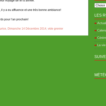
 leur voyage de fin d’année.
, il y a eu affluence et une très bonne ambiance!
LES R
ds pour l’an prochain!
Actual
urice
,
Dimanche 14 Décembre 2014
,
vide grenier
Calend
Cérém
La vie
SUIV
MÉTÉO