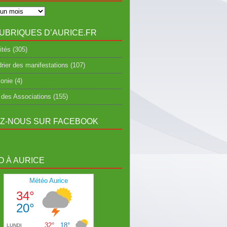
UBRIQUES D’AURICE.FR
ités
(305)
rier des manifestations
(107)
onie
(4)
 des Associations
(155)
EZ-NOUS SUR FACEBOOK
 À AURICE