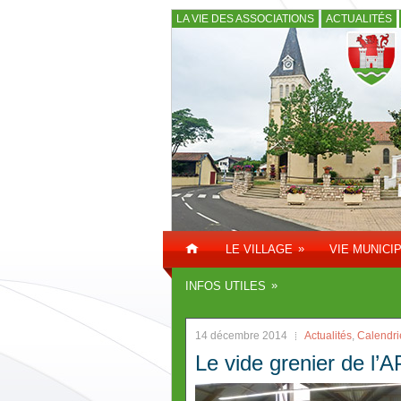
LA VIE DES ASSOCIATIONS
ACTUALITÉS
»
LE VILLAGE
VIE MUNICI
»
INFOS UTILES
14 décembre 2014
Actualités
,
Calendri
Le vide grenier de l’