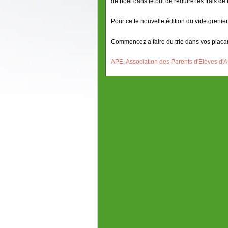
de noël dans le but de réduire les frais de
Pour cette nouvelle édition du vide grenier
Commencez a faire du trie dans vos placar
APE
,
Association des Parents d'Elèves d'A