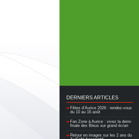
DERNIERS ARTICLES
Fêtes d’Aurice 2026 : rendez-vous
du 10 au 16 août
Fan Zone à Aurice : vivez la demi-
finale des Bleus sur grand écran
Retour en images sur les 2 ans du