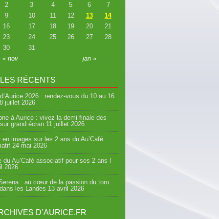
2
3
4
5
6
7
9
10
11
12
13
14
16
17
18
19
20
21
23
24
25
26
27
28
30
31
« nov
jan »
CLES RÉCENTS
d’Aurice 2026 : rendez-vous du 10 au 16
8 juillet 2026
ne à Aurice : vivez la demi-finale des
sur grand écran
11 juillet 2026
 en images sur les 2 ans du Au’Café
atif
24 mai 2026
e du Au’Café associatif pour ses 2 ans !
il 2026
erena : au cœur de la passion du toro
 dans les Landes
13 avril 2026
RCHIVES D’AURICE.FR