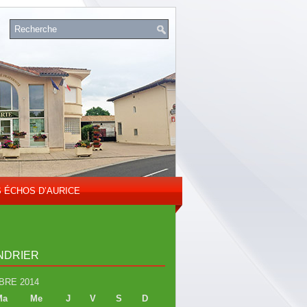
S ÉCHOS D’AURICE
NDRIER
RE 2014
Ma
Me
J
V
S
D