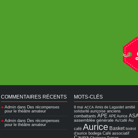
COMMENTAIRES RÉCENTS
MOTS-CLÉS
Admin
dans
Des récompenses
8 mai
Amis de Lagastet
amitié
ACCA
pour le théâtre amateur
solidarité auriçoise
anciens
APE
AS
combattants
APE Aurice
assemblée générale
Admin
dans
Des récompenses
Au'café
Au
Aurice
pour le théâtre amateur
Basket
café
bistrot
Café associatif
d'aurice
bodega
Cauna
Chalosse Tursan