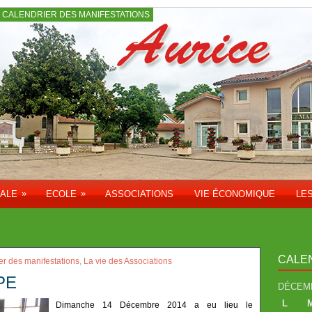
CALENDRIER DES MANIFESTATIONS
»
»
PALE
ECOLE
ASSOCIATIONS
VIE ÉCONOMIQUE
LE
CALE
er des manifestations
,
La vie des Associations
APE
DÉCEMB
L
Dimanche 14 Décembre 2014 a eu lieu le