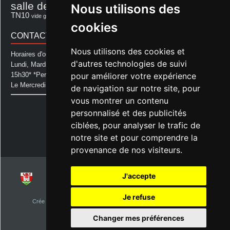
salle des fêtes
Nous utilisons des
Souprosse
salle des fêtes d'aurice
théâtre
TN10
Voeux
école
vide grenier
cookies
CONTACT MAIRIE
Nous utilisons des cookies et
Horaires d'ouverture de la Mairie:
d'autres technologies de suivi
Lundi, Mardi, Jeudi et Vendredi : de 08h00 à 11h30 et de 12h30 à
pour améliorer votre expérience
15h30* *Permanence téléphonique jusqu'à 17h00
Le Mercredi : de 08h00 à 11h00
de navigation sur notre site, pour
vous montrer un contenu
Mairie d'Aurice
personnalisé et des publicités
14 Avenue des Pastous
40500 Aurice
ciblées, pour analyser le trafic de
Tel : 05 58 76 06 50
notre site et pour comprendre la
Plus d'infos »
provenance de nos visiteurs.
J'accepte
© 2026
Commune d'Aurice – Landes 40
Je refuse
Crée par
NetClic.fr
| Theme Designé et hébergé par : NetClic.fr
visiteurs depuis le 1er janvier 2015
Changer mes préférences