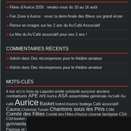
Fêtes d’Aurice 2026 : rendez-vous du 10 au 16 août
Fan Zone à Aurice : vivez la demi-finale des Bleus sur grand écran
Retour en images sur les 2 ans du Au’Café Associatif
La fête du Au’Café associatif pour ses 2 ans !
COMMENTAIRES RÉCENTS
Admin
dans
Des récompenses pour le théâtre amateur
Admin
dans
Des récompenses pour le théâtre amateur
MOTS-CLÉS
8 mai
Amis de Lagastet
amitié solidarité auriçoise
anciens
ACCA
APE
ASA
assemblée générale
combattants
APE Aurice
Au'café
Au
Aurice
Basket
Café associatif
café
bistrot d'aurice
bodega
Chantons sous les Pins
Cauna
Chalosse Tursan
COM
Comité des Fêtes
course landaise
Comité des Fêtes d'Aurice
CSA
fêtes
cérémonie
exposition
Francis Cazaux
CSA basket
feu d'hiver
Les Amis de Lagastet
gymnastique volontaire
Mairie
repas
Photo Club d'Aurice
Pastous et Pastourettes
Saint Sever