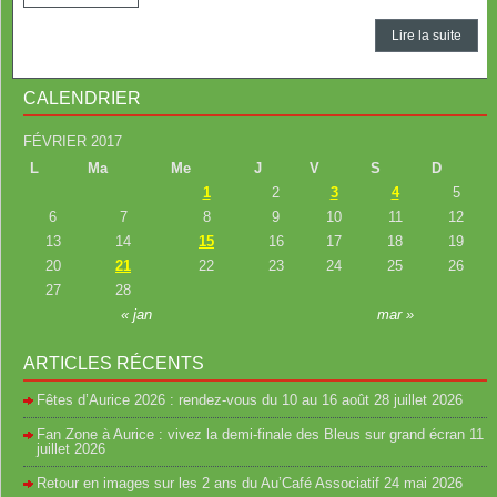
Lire la suite
CALENDRIER
FÉVRIER 2017
L
Ma
Me
J
V
S
D
1
2
3
4
5
6
7
8
9
10
11
12
13
14
15
16
17
18
19
20
21
22
23
24
25
26
27
28
« jan
mar »
ARTICLES RÉCENTS
Fêtes d’Aurice 2026 : rendez-vous du 10 au 16 août
28 juillet 2026
Fan Zone à Aurice : vivez la demi-finale des Bleus sur grand écran
11
juillet 2026
Retour en images sur les 2 ans du Au’Café Associatif
24 mai 2026