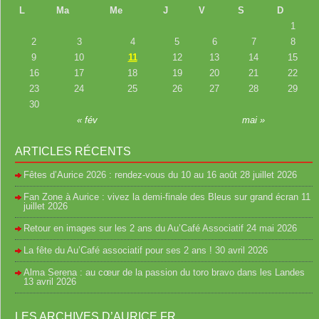
L
Ma
Me
J
V
S
D
1
2
3
4
5
6
7
8
9
10
11
12
13
14
15
16
17
18
19
20
21
22
23
24
25
26
27
28
29
30
« fév
mai »
ARTICLES RÉCENTS
Fêtes d’Aurice 2026 : rendez-vous du 10 au 16 août
28 juillet 2026
Fan Zone à Aurice : vivez la demi-finale des Bleus sur grand écran
11
juillet 2026
Retour en images sur les 2 ans du Au’Café Associatif
24 mai 2026
La fête du Au’Café associatif pour ses 2 ans !
30 avril 2026
Alma Serena : au cœur de la passion du toro bravo dans les Landes
13 avril 2026
LES ARCHIVES D’AURICE.FR