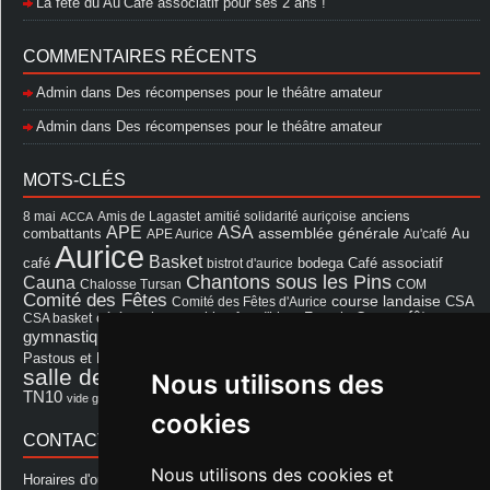
La fête du Au’Café associatif pour ses 2 ans !
COMMENTAIRES RÉCENTS
Admin
dans
Des récompenses pour le théâtre amateur
Admin
dans
Des récompenses pour le théâtre amateur
MOTS-CLÉS
8 mai
Amis de Lagastet
amitié solidarité auriçoise
anciens
ACCA
APE
ASA
assemblée générale
combattants
APE Aurice
Au'café
Au
Aurice
Basket
Café associatif
café
bistrot d'aurice
bodega
Chantons sous les Pins
Cauna
Chalosse Tursan
COM
Comité des Fêtes
course landaise
Comité des Fêtes d'Aurice
CSA
fêtes
cérémonie
exposition
Francis Cazaux
CSA basket
feu d'hiver
Les Amis de Lagastet
gymnastique volontaire
Mairie
repas
Photo Club d'Aurice
Pastous et Pastourettes
Saint Sever
salle des fêtes
Nous utilisons des
Souprosse
salle des fêtes d'aurice
théâtre
TN10
Voeux
école
vide grenier
cookies
CONTACT MAIRIE
Nous utilisons des cookies et
Horaires d'ouverture de la Mairie: