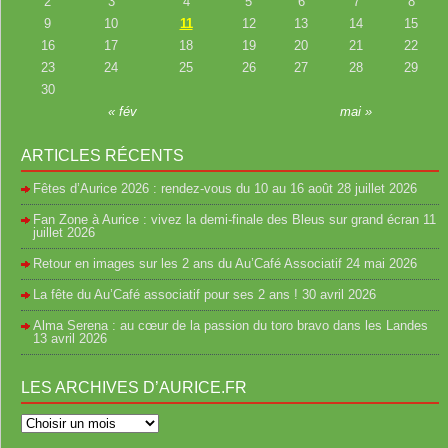
2
3
4
5
6
7
8
9
10
11
12
13
14
15
16
17
18
19
20
21
22
23
24
25
26
27
28
29
30
« fév
mai »
ARTICLES RÉCENTS
Fêtes d’Aurice 2026 : rendez-vous du 10 au 16 août
28 juillet 2026
Fan Zone à Aurice : vivez la demi-finale des Bleus sur grand écran
11
juillet 2026
Retour en images sur les 2 ans du Au’Café Associatif
24 mai 2026
La fête du Au’Café associatif pour ses 2 ans !
30 avril 2026
Alma Serena : au cœur de la passion du toro bravo dans les Landes
13 avril 2026
LES ARCHIVES D’AURICE.FR