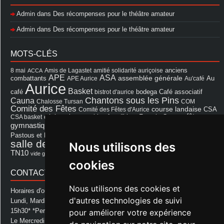
Admin
dans
Des récompenses pour le théâtre amateur
Admin
dans
Des récompenses pour le théâtre amateur
MOTS-CLÉS
8 mai
Amis de Lagastet
amitié solidarité auriçoise
anciens
ACCA
APE
ASA
assemblée générale
combattants
APE Aurice
Au'café
Au
Aurice
Basket
Café associatif
café
bistrot d'aurice
bodega
Chantons sous les Pins
Cauna
Chalosse Tursan
COM
Comité des Fêtes
course landaise
Comité des Fêtes d'Aurice
CSA
fêtes
cérémonie
exposition
Francis Cazaux
CSA basket
feu d'hiver
Les Amis de Lagastet
gymnastique volontaire
Mairie
repas
Photo Club d'Aurice
Pastous et Pastourettes
Saint Sever
salle des fêtes
Nous utilisons des
Souprosse
salle des fêtes d'aurice
théâtre
TN10
Voeux
école
vide grenier
cookies
CONTACT MAIRIE
Nous utilisons des cookies et
Horaires d'ouverture de la Mairie:
d'autres technologies de suivi
Lundi, Mardi, Jeudi et Vendredi : de 08h00 à 11h30 et de 12h30 à
15h30* *Permanence téléphonique jusqu'à 17h00
pour améliorer votre expérience
Le Mercredi : de 08h00 à 11h00