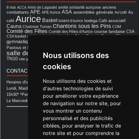
8 mai
Amis de Lagastet
amitié solidarité auriçoise
anciens
ACCA
APE
ASA
assemblée générale
combattants
APE Aurice
Au'café
Au
Aurice
Basket
Café associatif
café
bistrot d'aurice
bodega
Chantons sous les Pins
Cauna
Chalosse Tursan
COM
Comité des Fêtes
course landaise
Comité des Fêtes d'Aurice
CSA
fêtes
cérémonie
exposition
Francis Cazaux
CSA basket
feu d'hiver
Les Amis de Lagastet
gymnastique volontaire
Mairie
repas
Photo Club d'Aurice
Pastous et Pastourettes
Saint Sever
salle des fêtes
Nous utilisons des
Souprosse
salle des fêtes d'aurice
théâtre
TN10
Voeux
école
vide grenier
cookies
CONTACT MAIRIE
Nous utilisons des cookies et
Horaires d'ouverture de la Mairie:
d'autres technologies de suivi
Lundi, Mardi, Jeudi et Vendredi : de 08h00 à 11h30 et de 12h30 à
15h30* *Permanence téléphonique jusqu'à 17h00
pour améliorer votre expérience
Le Mercredi : de 08h00 à 11h00
de navigation sur notre site, pour
vous montrer un contenu
Mairie d'Aurice
personnalisé et des publicités
14 Avenue des Pastous
40500 Aurice
ciblées, pour analyser le trafic de
Tel : 05 58 76 06 50
notre site et pour comprendre la
Plus d'infos »